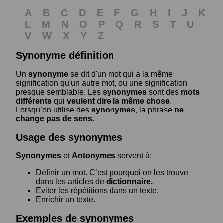
A
B
C
D
E
F
G
H
I
J
K
L
M
N
O
P
Q
R
S
T
U
V
W
X
Y
Z
Synonyme définition
Un
synonyme
se dit d'un mot qui a la même
signification qu'un autre mot, ou une signification
presque semblable. Les
synonymes
sont des
mots
différents
qui
veulent dire la même chose
.
Lorsqu’on utilise des
synonymes
, la phrase
ne
change pas de sens
.
Usage des synonymes
Synonymes
et
Antonymes
servent à:
Définir un mot. C’est pourquoi on les trouve
dans les articles de
dictionnaire.
Eviter les répétitions dans un texte.
Enrichir un texte.
Exemples de synonymes