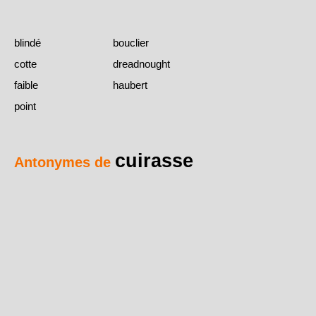
blindé
bouclier
cotte
dreadnought
faible
haubert
point
cuirasse
Antonymes de