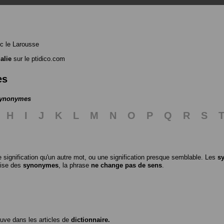
c le Larousse
alie
sur le ptidico.com
es
 synonymes
H
I
J
K
L
M
N
O
P
Q
R
S
 signification qu'un autre mot, ou une signification presque semblable. Les
s
ilise des
synonymes
, la phrase
ne change pas de sens
.
ouve dans les articles de
dictionnaire.