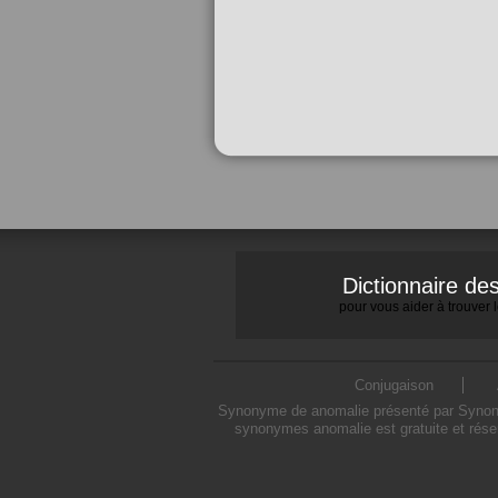
Dictionnaire d
pour vous aider à trouver
Conjugaison
Synonyme de anomalie présenté par Synonymo
synonymes anomalie est gratuite et rése