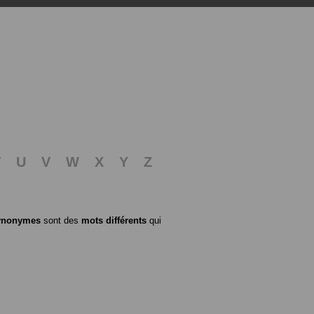
T
U
V
W
X
Y
Z
ynonymes
sont des
mots différents
qui