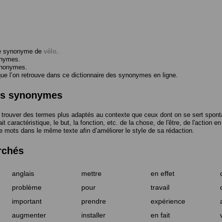
me synonyme de
vélo
.
onymes.
ynonymes.
 l’on retrouve dans ce dictionnaire des synonymes en ligne.
des synonymes
trouver des termes plus adaptés au contexte que ceux dont on se sert spont
t caractéristique, le but, la fonction, etc. de la chose, de l'être, de l'action e
e mots dans le même texte afin d’améliorer le style de sa rédaction.
rchés
anglais
mettre
en effet
problème
pour
travail
important
prendre
expérience
augmenter
installer
en fait