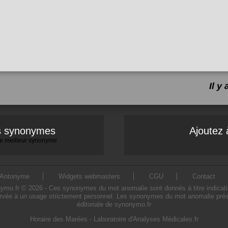
Il y
es synonymes
Ajoutez 
 le meilleur synonyme
Antonyme
Widgets webmasters
CGU
Contact
.fr © 2026 - Ces synonymes du mot anomalie sont donnés à titre indicatif. L
rvée à un usage strictement personnel. Les synonymes du mot anomalie présen
éditoriale de synonymo.fr
Horaire des Marées
-
Laboratoire d'Analyses Médicales.fr