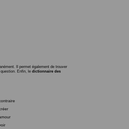
anément. Il permet également de trouver
n question. Enfin, le
dictionnaire des
contraire
créer
amour
voir