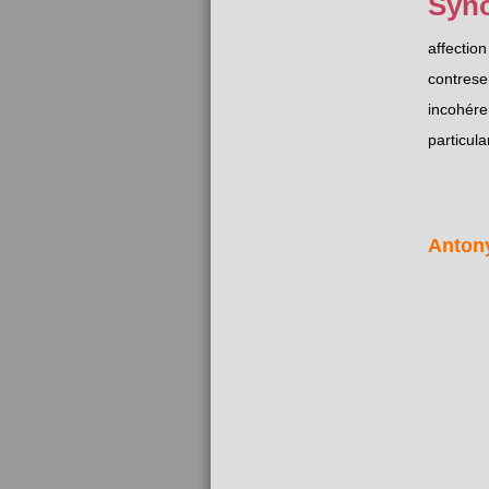
Syn
affection
contrese
incohér
particula
Anton