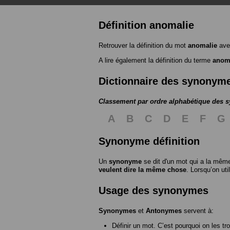
Définition anomalie
Retrouver la définition du mot
anomalie
ave
A lire également la définition du terme
anom
Dictionnaire des synonym
Classement par ordre alphabétique des
A
B
C
D
E
F
G
Synonyme définition
Un
synonyme
se dit d'un mot qui a la même
veulent dire la même chose
. Lorsqu’on ut
Usage des synonymes
Synonymes
et
Antonymes
servent à:
Définir un mot. C’est pourquoi on les tr