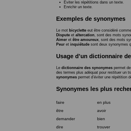
Eviter les répétitions dans un texte.
Enrichir un texte.
Exemples de synonymes
Le mot
bicyclette
eut être considéré com
Dispute
et
altercation
, sont des mots syn
Aimer
et
être amoureux
, sont des mots s
Peur
et
inquiétude
sont deux synonymes que
Usage d’un dictionnaire 
Le
dictionnaire des synonymes
permet de 
des termes plus adéquat pour restituer un trai
synonymes
permet d’éviter une répétition d
Synonymes les plus reche
faire
en plus
être
avoir
demander
bien
dire
trouver