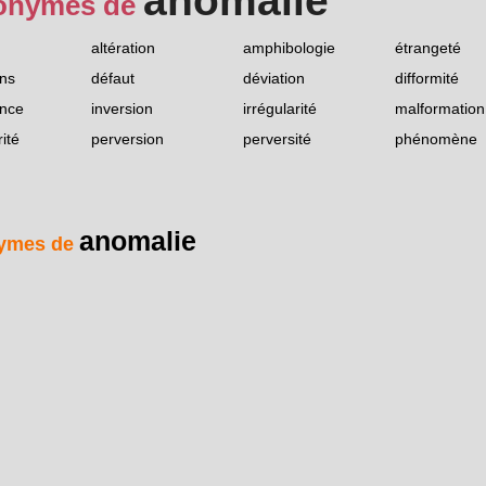
anomalie
onymes de
altération
amphibologie
étrangeté
ns
défaut
déviation
difformité
ence
inversion
irrégularité
malformation
rité
perversion
perversité
phénomène
anomalie
ymes de