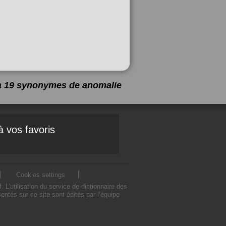
 a 19 synonymes de
anomalie
à vos favoris
Cookies settings
'utilisation du service de dictionnaire des
tés sur ce site sont édités par l’équipe