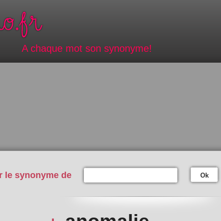
A chaque mot son synonyme!
r le synonyme de
Ok