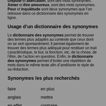
Dispute
et
altercation
, sont des mots synonymes.
Aimer
et
être amoureux
, sont des mots synonymes.
Peur
et
inquiétude
sont deux synonymes que l’on
retrouve dans ce dictionnaire des synonymes en
ligne.
Usage d’un dictionnaire des synonymes
Le
dictionnaire des synonymes
permet de trouver
des termes plus adaptés au contexte que ceux dont
on se sert spontanément. Il permet également de
trouver des termes plus adéquat pour restituer un trait
caractéristique, le but, la fonction, etc. de la chose, de
l'être, de l'action en question. Enfin, le
dictionnaire
des synonymes
permet d’éviter une répétition de
mots dans le même texte afin d’améliorer le style de
sa rédaction.
Synonymes les plus recherchés
faire
en plus
anglais
mettre
en effet
contraire