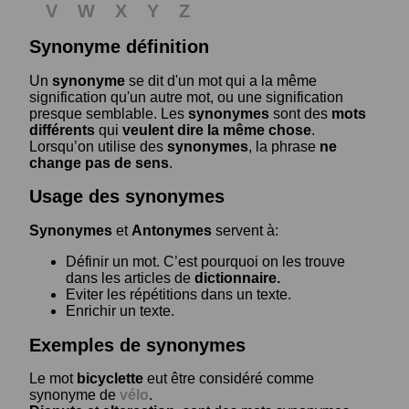
V
W
X
Y
Z
Synonyme définition
Un
synonyme
se dit d'un mot qui a la même
signification qu'un autre mot, ou une signification
presque semblable. Les
synonymes
sont des
mots
différents
qui
veulent dire la même chose
.
Lorsqu’on utilise des
synonymes
, la phrase
ne
change pas de sens
.
Usage des synonymes
Synonymes
et
Antonymes
servent à:
Définir un mot. C’est pourquoi on les trouve
dans les articles de
dictionnaire.
Eviter les répétitions dans un texte.
Enrichir un texte.
Exemples de synonymes
Le mot
bicyclette
eut être considéré comme
synonyme de
vélo
.