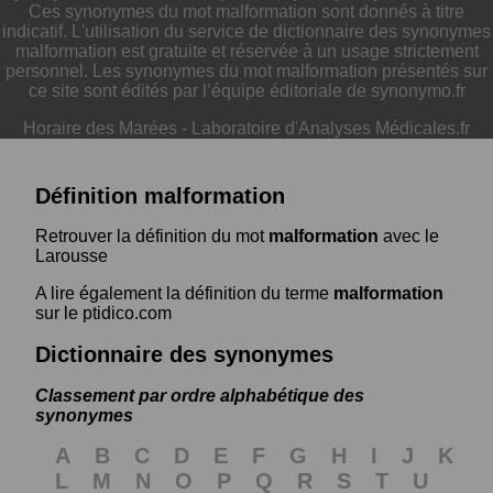
Ces synonymes du mot malformation sont donnés à titre
indicatif. L'utilisation du service de dictionnaire des synonymes
malformation est gratuite et réservée à un usage strictement
personnel. Les synonymes du mot malformation présentés sur
ce site sont édités par l’équipe éditoriale de synonymo.fr
Horaire des Marées
-
Laboratoire d'Analyses Médicales.fr
Définition malformation
Retrouver la définition du mot
malformation
avec le
Larousse
A lire également la définition du terme
malformation
sur le ptidico.com
Dictionnaire des synonymes
Classement par ordre alphabétique des
synonymes
A
B
C
D
E
F
G
H
I
J
K
L
M
N
O
P
Q
R
S
T
U