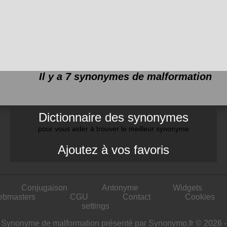
Il y a 7 synonymes de
malformation
Dictionnaire des synonymes
pour vous aider à trouver le meilleur synonyme
Ajoutez à vos favoris
Conjugaison
Antonyme
Widgets
ebmasters
CGU
Contact
Cookies
settings
Synonyme de malformation présenté par Synonymo.fr © 2026 -