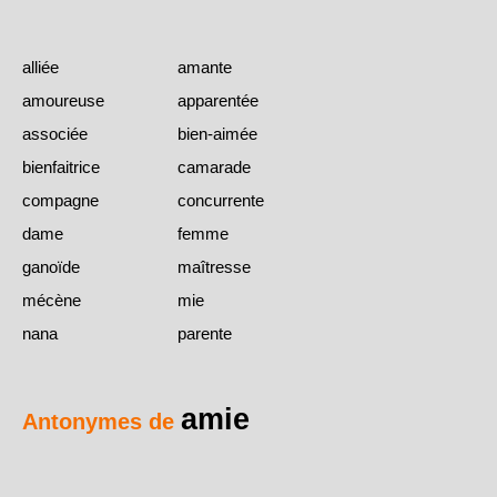
alliée
amante
amoureuse
apparentée
associée
bien-aimée
bienfaitrice
camarade
compagne
concurrente
dame
femme
ganoïde
maîtresse
mécène
mie
nana
parente
amie
Antonymes de