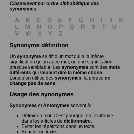
Classement par ordre alphabétique des
synonymes
A
B
C
D
E
F
G
H
I
J
K
L
M
N
O
P
Q
R
S
T
U
V
W
X
Y
Z
Synonyme définition
Un
synonyme
se dit d'un mot qui a la même
signification qu'un autre mot, ou une signification
presque semblable. Les
synonymes
sont des
mots
différents
qui
veulent dire la même chose
.
Lorsqu’on utilise des
synonymes
, la phrase
ne
change pas de sens
.
Usage des synonymes
Synonymes
et
Antonymes
servent à:
Définir un mot. C’est pourquoi on les trouve
dans les articles de
dictionnaire.
Eviter les répétitions dans un texte.
Enrichir un texte.