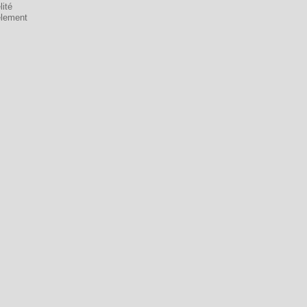
lité
èlement