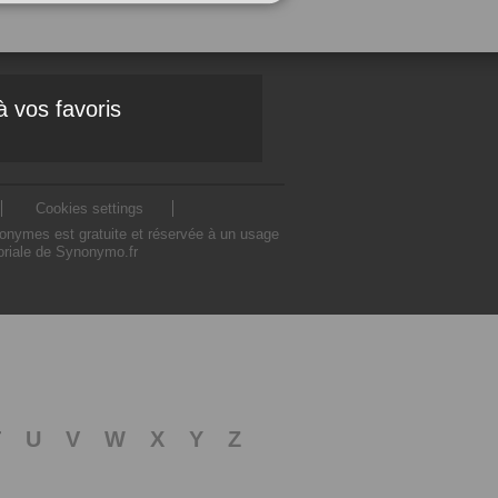
à vos favoris
Cookies settings
nonymes est gratuite et réservée à un usage
toriale de Synonymo.fr
T
U
V
W
X
Y
Z