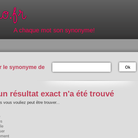
A chaque mot son synonyme!
r le synonyme de
Ok
n résultat exact n'a été trouvé
 vous vouliez peut être trouver...
e
es
èle
ser
ement