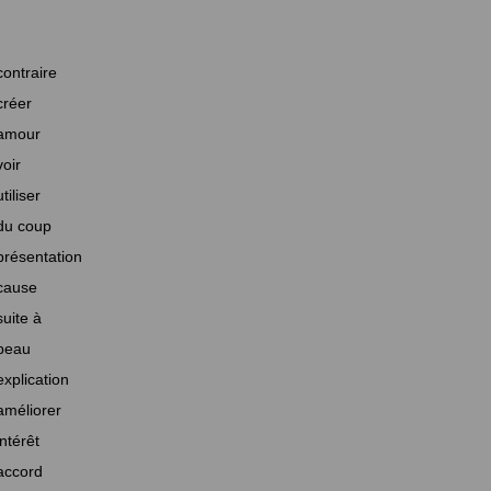
contraire
créer
amour
voir
utiliser
du coup
présentation
cause
suite à
beau
explication
améliorer
intérêt
accord