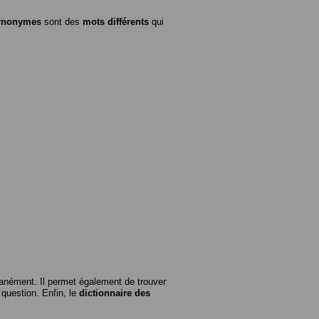
ynonymes
sont des
mots différents
qui
anément. Il permet également de trouver
n question. Enfin, le
dictionnaire des