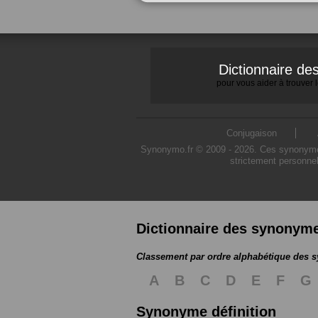
Dictionnaire d
pour vous aider à trouver
Conjugaison
Synonymo.fr © 2009 - 2026. Ces synonymes s
strictement personnel
Dictionnaire des synonym
Classement par ordre alphabétique des
A
B
C
D
E
F
G
Synonyme définition