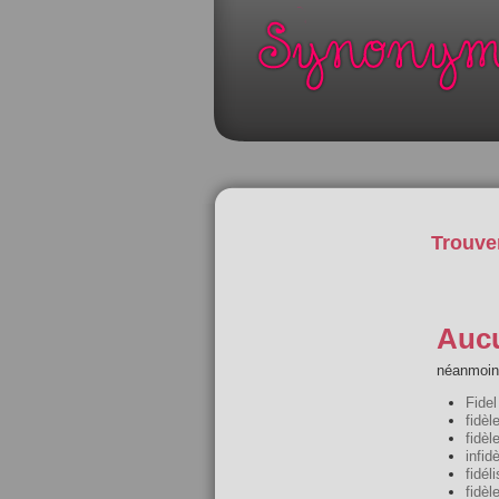
Trouve
Aucu
néanmoins
Fidel
fidèl
fidèl
infid
fidéli
fidèl