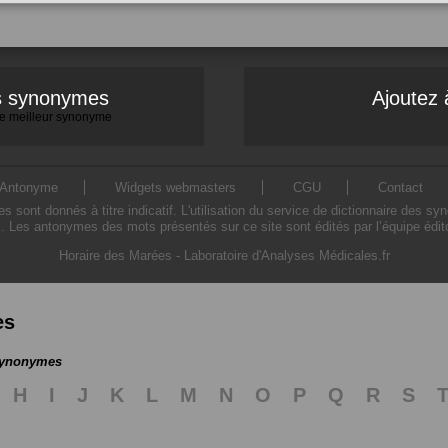
es synonymes
Ajoutez 
 le meilleur synonyme
Antonyme
Widgets webmasters
CGU
Contact
ont donnés à titre indicatif. L'utilisation du service de dictionnaire des sy
. Les antonymes des mots présentés sur ce site sont édités par l’équipe édi
Horaire des Marées
-
Laboratoire d'Analyses Médicales.fr
es
 synonymes
H
I
J
K
L
M
N
O
P
Q
R
S