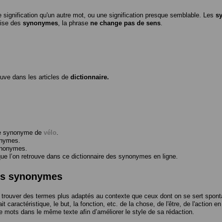
 signification qu'un autre mot, ou une signification presque semblable. Les
s
ilise des
synonymes
, la phrase
ne change pas de sens
.
ouve dans les articles de
dictionnaire.
me synonyme de
vélo
.
onymes.
ynonymes.
 l’on retrouve dans ce dictionnaire des synonymes en ligne.
des synonymes
trouver des termes plus adaptés au contexte que ceux dont on se sert spont
t caractéristique, le but, la fonction, etc. de la chose, de l'être, de l'action e
e mots dans le même texte afin d’améliorer le style de sa rédaction.