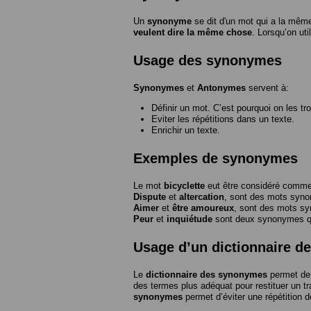
Un
synonyme
se dit d'un mot qui a la même
veulent dire la même chose
. Lorsqu’on ut
Usage des synonymes
Synonymes
et
Antonymes
servent à:
Définir un mot. C’est pourquoi on les tr
Eviter les répétitions dans un texte.
Enrichir un texte.
Exemples de synonymes
Le mot
bicyclette
eut être considéré com
Dispute
et
altercation
, sont des mots syn
Aimer
et
être amoureux
, sont des mots s
Peur
et
inquiétude
sont deux synonymes que
Usage d’un dictionnaire 
Le
dictionnaire des synonymes
permet de 
des termes plus adéquat pour restituer un trai
synonymes
permet d’éviter une répétition d