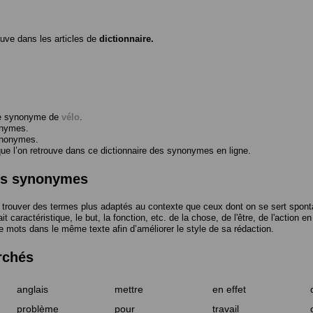
ouve dans les articles de
dictionnaire.
me synonyme de
vélo
.
onymes.
ynonymes.
 l’on retrouve dans ce dictionnaire des synonymes en ligne.
des synonymes
trouver des termes plus adaptés au contexte que ceux dont on se sert spont
t caractéristique, le but, la fonction, etc. de la chose, de l'être, de l'action e
e mots dans le même texte afin d’améliorer le style de sa rédaction.
rchés
anglais
mettre
en effet
problème
pour
travail