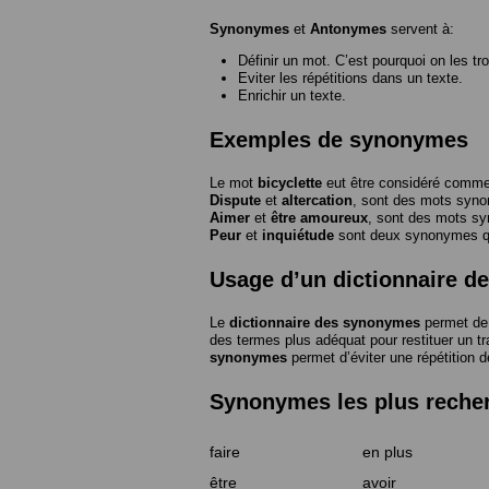
Synonymes
et
Antonymes
servent à:
Définir un mot. C’est pourquoi on les tr
Eviter les répétitions dans un texte.
Enrichir un texte.
Exemples de synonymes
Le mot
bicyclette
eut être considéré com
Dispute
et
altercation
, sont des mots syn
Aimer
et
être amoureux
, sont des mots s
Peur
et
inquiétude
sont deux synonymes que
Usage d’un dictionnaire 
Le
dictionnaire des synonymes
permet de 
des termes plus adéquat pour restituer un trai
synonymes
permet d’éviter une répétition d
Synonymes les plus reche
faire
en plus
être
avoir