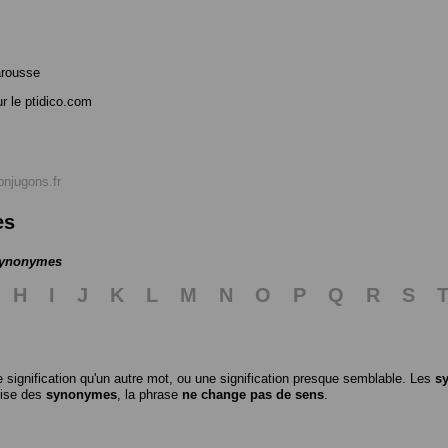
arousse
r le ptidico.com
onjugons.fr
es
 synonymes
H
I
J
K
L
M
N
O
P
Q
R
S
 signification qu'un autre mot, ou une signification presque semblable. Les
s
ilise des
synonymes
, la phrase
ne change pas de sens
.