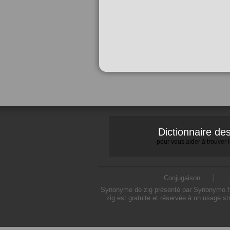
Dictionnaire d
pour vous aider à trouver
Conjugaison
Synonyme de zig présenté par Synonymo.fr ©
zig est gratuite et réservée à un usage s