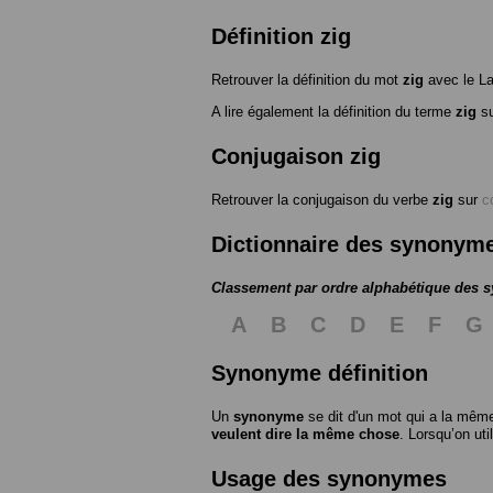
Définition zig
Retrouver la définition du mot
zig
avec le L
A lire également la définition du terme
zig
su
Conjugaison zig
Retrouver la conjugaison du verbe
zig
sur
c
Dictionnaire des synonym
Classement par ordre alphabétique des
A
B
C
D
E
F
G
Synonyme définition
Un
synonyme
se dit d'un mot qui a la même
veulent dire la même chose
. Lorsqu’on ut
Usage des synonymes