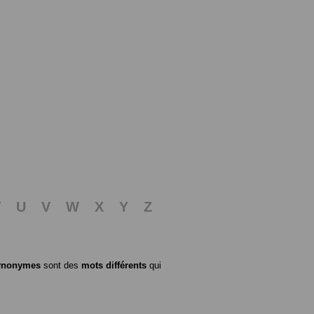
T
U
V
W
X
Y
Z
ynonymes
sont des
mots différents
qui