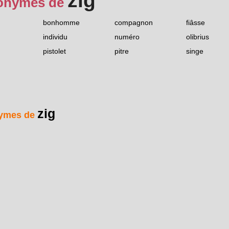
zig
onymes de
bonhomme
compagnon
fiâsse
individu
numéro
olibrius
pistolet
pitre
singe
zig
ymes de