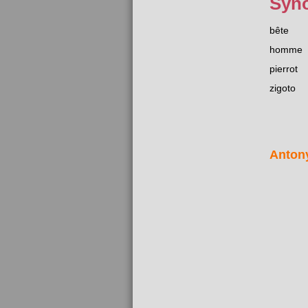
Syn
bête
homme
pierrot
zigoto
Anton