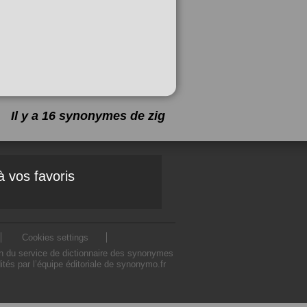
Il y a 16 synonymes de
zig
à vos favoris
Cookies settings
on du service de dictionnaire des synonymes
tés par l’équipe éditoriale de synonymo.fr