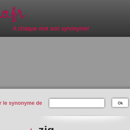
A chaque mot son synonyme!
r le synonyme de
Ok