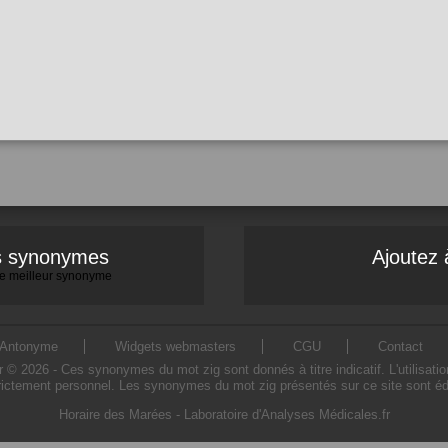
es synonymes
Ajoutez 
 le meilleur synonyme
Antonyme
Widgets webmasters
CGU
Contact
 2026 - Ces synonymes du mot zig sont donnés à titre indicatif. L'utilisati
trictement personnel. Les synonymes du mot zig présentés sur ce site sont édi
Horaire des Marées
-
Laboratoire d'Analyses Médicales.fr