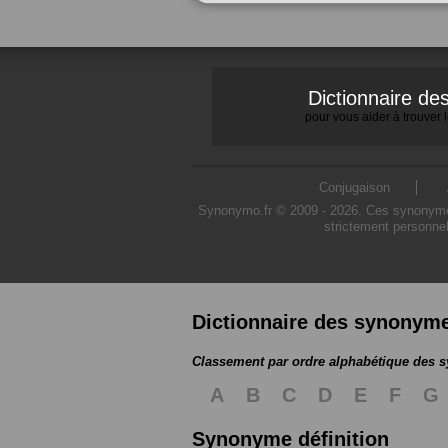
Dictionnaire d
pour vous aider à trouver
Conjugaison
Synonymo.fr © 2009 - 2026. Ces synonymes s
strictement personnel
Dictionnaire des synonym
Classement par ordre alphabétique des
A
B
C
D
E
F
G
Synonyme définition