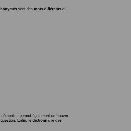
ynonymes
sont des
mots différents
qui
anément. Il permet également de trouver
n question. Enfin, le
dictionnaire des