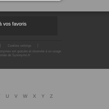
à vos favoris
Cookies settings
nonymes est gratuite et réservée à un usage
toriale de Synonymo.fr
T
U
V
W
X
Y
Z