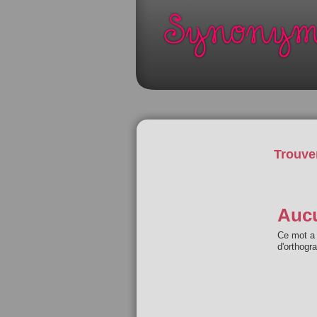
Trouve
Aucu
Ce mot a 
d'orthogr