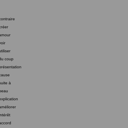
contraire
créer
amour
voir
utiliser
du coup
présentation
cause
suite à
beau
explication
améliorer
intérêt
accord