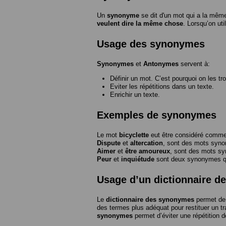
Un
synonyme
se dit d'un mot qui a la même
veulent dire la même chose
. Lorsqu’on ut
Usage des synonymes
Synonymes
et
Antonymes
servent à:
Définir un mot. C’est pourquoi on les tr
Eviter les répétitions dans un texte.
Enrichir un texte.
Exemples de synonymes
Le mot
bicyclette
eut être considéré com
Dispute
et
altercation
, sont des mots syn
Aimer
et
être amoureux
, sont des mots s
Peur
et
inquiétude
sont deux synonymes que
Usage d’un dictionnaire 
Le
dictionnaire des synonymes
permet de 
des termes plus adéquat pour restituer un trai
synonymes
permet d’éviter une répétition d