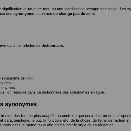
 signification qu'un autre mot, ou une signification presque semblable. Les
s
ilise des
synonymes
, la phrase
ne change pas de sens
.
ouve dans les articles de
dictionnaire.
me synonyme de
vélo
.
onymes.
ynonymes.
 l’on retrouve dans ce dictionnaire des synonymes en ligne.
des synonymes
trouver des termes plus adaptés au contexte que ceux dont on se sert spont
t caractéristique, le but, la fonction, etc. de la chose, de l'être, de l'action e
e mots dans le même texte afin d’améliorer le style de sa rédaction.