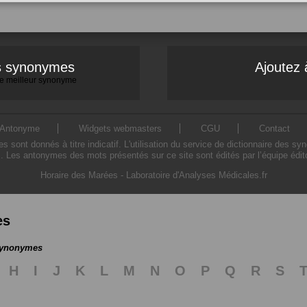
es synonymes
Ajoutez 
 le meilleur synonyme
Antonyme
Widgets webmasters
CGU
Contact
ont donnés à titre indicatif. L'utilisation du service de dictionnaire des sy
. Les antonymes des mots présentés sur ce site sont édités par l’équipe édi
Horaire des Marées
-
Laboratoire d'Analyses Médicales.fr
es
 synonymes
H
I
J
K
L
M
N
O
P
Q
R
S