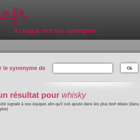
A chaque mot son synonyme!
r le synonyme de
Ok
n résultat pour
whisky
été signalé à nos équipes afin qu'il soit ajouté dans les plus bref délais (dans
aphe)