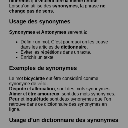
différents
qui
veulent dire la même chose
.
Lorsqu’on utilise des
synonymes
, la phrase
ne
change pas de sens
.
Usage des synonymes
Synonymes
et
Antonymes
servent à:
Définir un mot. C’est pourquoi on les trouve
dans les articles de
dictionnaire.
Eviter les répétitions dans un texte.
Enrichir un texte.
Exemples de synonymes
Le mot
bicyclette
eut être considéré comme
synonyme de
vélo
.
Dispute
et
altercation
, sont des mots synonymes.
Aimer
et
être amoureux
, sont des mots synonymes.
Peur
et
inquiétude
sont deux synonymes que l’on
retrouve dans ce dictionnaire des synonymes en
ligne.
Usage d’un dictionnaire des synonymes