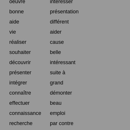
oeuvre
intéresser
bonne
présentation
aide
différent
vie
aider
réaliser
cause
souhaiter
belle
découvrir
intéressant
présenter
suite à
intégrer
grand
connaître
démonter
effectuer
beau
connaissance
emploi
recherche
par contre