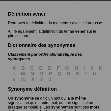
Définition vener
Retrouver la définition du mot
vener
avec le Larousse
A lire également la définition du terme
vener
sur le
ptidico.com
Dictionnaire des synonymes
Classement par ordre alphabétique des
synonymes
A
B
C
D
E
F
G
H
I
J
K
L
M
N
O
P
Q
R
S
T
U
V
W
X
Y
Z
Synonyme définition
Un
synonyme
se dit d'un mot qui a la même
signification qu'un autre mot, ou une signification
presque semblable. Les
synonymes
sont des
mots