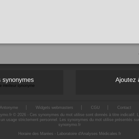
es synonymes
Ajoutez 
 le meilleur synonyme
Antonyme
Widgets webmasters
CGU
Contact
o.fr © 2026 - Ces synonymes du mot utilise sont donnés à titre indicatif. L'u
 un usage strictement personnel. Les synonymes du mot utilise présentés sur c
synonymo.fr
Horaire des Marées
-
Laboratoire d'Analyses Médicales.fr