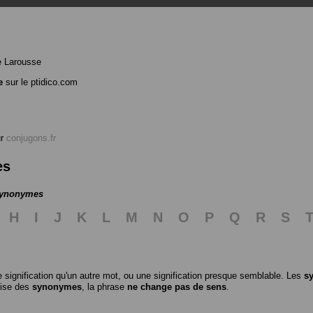
e Larousse
e
sur le ptidico.com
ur
conjugons.fr
es
 synonymes
H
I
J
K
L
M
N
O
P
Q
R
S
 signification qu'un autre mot, ou une signification presque semblable. Les
s
ilise des
synonymes
, la phrase
ne change pas de sens
.