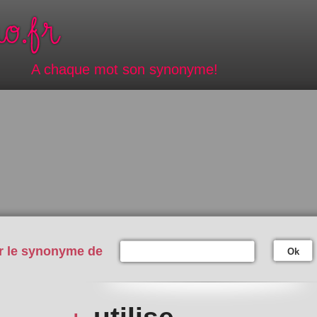
A chaque mot son synonyme!
r le synonyme de
Ok