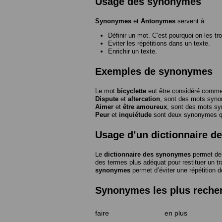
Usage des synonymes
Synonymes
et
Antonymes
servent à:
Définir un mot. C’est pourquoi on les tr
Eviter les répétitions dans un texte.
Enrichir un texte.
Exemples de synonymes
Le mot
bicyclette
eut être considéré com
Dispute
et
altercation
, sont des mots syn
Aimer
et
être amoureux
, sont des mots s
Peur
et
inquiétude
sont deux synonymes que
Usage d’un dictionnaire 
Le
dictionnaire des synonymes
permet de 
des termes plus adéquat pour restituer un trai
synonymes
permet d’éviter une répétition d
Synonymes les plus reche
faire
en plus