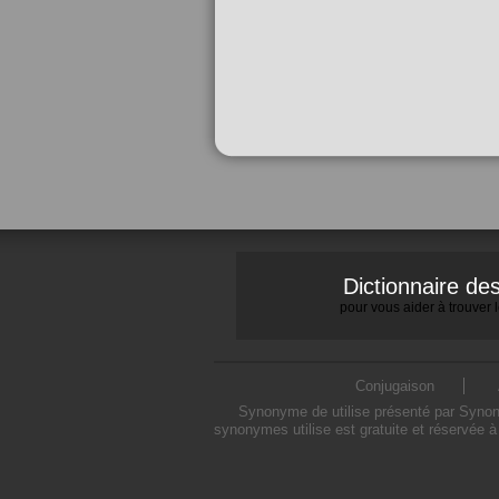
Dictionnaire d
pour vous aider à trouver
Conjugaison
Synonyme de utilise présenté par Synonym
synonymes utilise est gratuite et réservée à