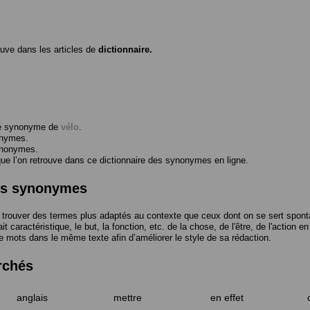
ouve dans les articles de
dictionnaire.
me synonyme de
vélo
.
onymes.
ynonymes.
 l’on retrouve dans ce dictionnaire des synonymes en ligne.
des synonymes
trouver des termes plus adaptés au contexte que ceux dont on se sert spont
t caractéristique, le but, la fonction, etc. de la chose, de l'être, de l'action e
e mots dans le même texte afin d’améliorer le style de sa rédaction.
rchés
anglais
mettre
en effet