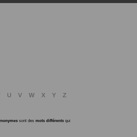
T
U
V
W
X
Y
Z
ynonymes
sont des
mots différents
qui