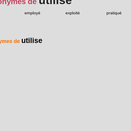
utilise
onymes de
employé
exploité
pratiqué
utilise
ymes de