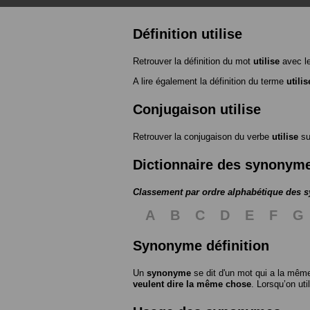
Définition utilise
Retrouver la définition du mot
utilise
avec l
A lire également la définition du terme
utilis
Conjugaison utilise
Retrouver la conjugaison du verbe
utilise
s
Dictionnaire des synonym
Classement par ordre alphabétique des
A
B
C
D
E
F
G
Synonyme définition
Un
synonyme
se dit d'un mot qui a la même
veulent dire la même chose
. Lorsqu’on ut