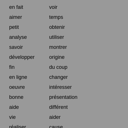
en fait
voir
aimer
temps
petit
obtenir
analyse
utiliser
savoir
montrer
développer
origine
fin
du coup
en ligne
changer
oeuvre
intéresser
bonne
présentation
aide
différent
vie
aider
réaliser
cause