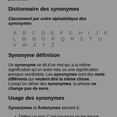
Dictionnaire des synonymes
Classement par ordre alphabétique des
synonymes
A
B
C
D
E
F
G
H
I
J
K
L
M
N
O
P
Q
R
S
T
U
V
W
X
Y
Z
Synonyme définition
Un
synonyme
se dit d'un mot qui a la même
signification qu'un autre mot, ou une signification
presque semblable. Les
synonymes
sont des
mots
différents
qui
veulent dire la même chose
.
Lorsqu’on utilise des
synonymes
, la phrase
ne
change pas de sens
.
Usage des synonymes
Synonymes
et
Antonymes
servent à:
Définir un mot. C’est pourquoi on les trouve