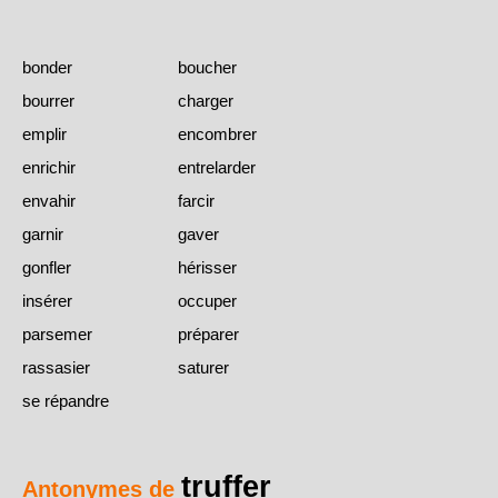
bonder
boucher
bourrer
charger
emplir
encombrer
enrichir
entrelarder
envahir
farcir
garnir
gaver
gonfler
hérisser
insérer
occuper
parsemer
préparer
rassasier
saturer
se répandre
truffer
Antonymes de