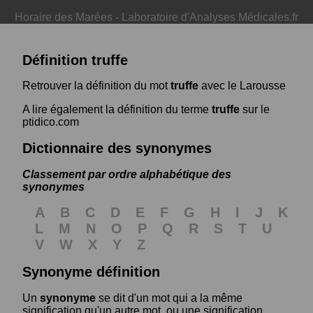
Horaire des Marées
-
Laboratoire d'Analyses Médicales.fr
Définition truffe
Retrouver la définition du mot
truffe
avec le Larousse
A lire également la définition du terme
truffe
sur le
ptidico.com
Dictionnaire des synonymes
Classement par ordre alphabétique des
synonymes
A
B
C
D
E
F
G
H
I
J
K
L
M
N
O
P
Q
R
S
T
U
V
W
X
Y
Z
Synonyme définition
Un
synonyme
se dit d'un mot qui a la même
signification qu'un autre mot, ou une signification