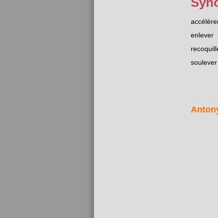
Syn
accélére
enlever
recoquill
soulever
Anton