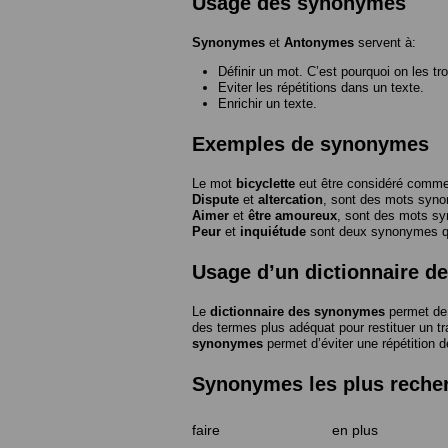
Usage des synonymes
Synonymes
et
Antonymes
servent à:
Définir un mot. C’est pourquoi on les tr
Eviter les répétitions dans un texte.
Enrichir un texte.
Exemples de synonymes
Le mot
bicyclette
eut être considéré com
Dispute
et
altercation
, sont des mots syn
Aimer
et
être amoureux
, sont des mots s
Peur
et
inquiétude
sont deux synonymes que
Usage d’un dictionnaire 
Le
dictionnaire des synonymes
permet de 
des termes plus adéquat pour restituer un trai
synonymes
permet d’éviter une répétition d
Synonymes les plus reche
faire
en plus