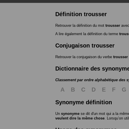
Définition trousser
Retrouver la définition du mot
trousser
avec
A lire également la définition du terme
trous
Conjugaison trousser
Retrouver la conjugaison du verbe
trousser
Dictionnaire des synonym
Classement par ordre alphabétique des
A
B
C
D
E
F
G
Synonyme définition
Un
synonyme
se dit d'un mot qui a la même
veulent dire la même chose
. Lorsqu’on ut