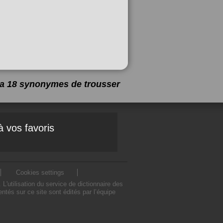
y a 18 synonymes de
trousser
à vos favoris
Cookies settings
utilisation du service de dictionnaire des
tés sur ce site sont édités par l’équipe