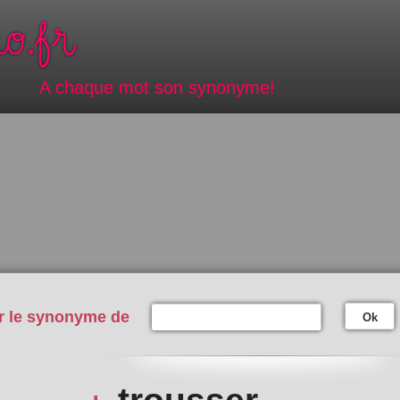
A chaque mot son synonyme!
r le synonyme de
Ok