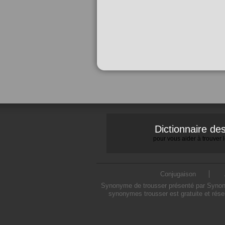
Dictionnaire d
pour vous aider à trouver
Conjugaison
Synonyme de trousser présenté par Synonym
synonymes trousser est gratuite et rése