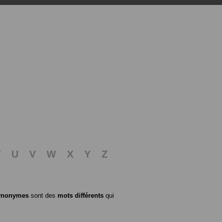
T
U
V
W
X
Y
Z
ynonymes
sont des
mots différents
qui