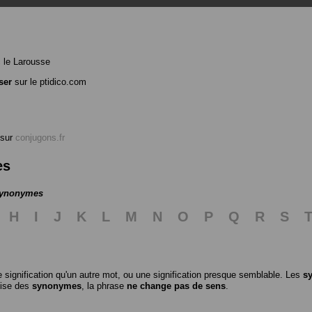
 le Larousse
ser
sur le ptidico.com
sur
conjugons.fr
es
 synonymes
H
I
J
K
L
M
N
O
P
Q
R
S
 signification qu'un autre mot, ou une signification presque semblable. Les
s
ilise des
synonymes
, la phrase
ne change pas de sens
.