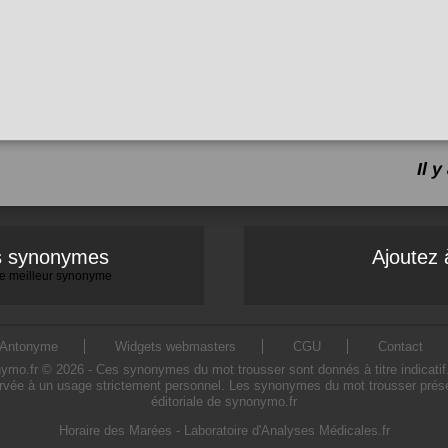
Il 
es synonymes
Ajoutez 
 le meilleur synonyme
Antonyme
Widgets webmasters
CGU
Contact
o.fr © 2026 - Ces synonymes du mot trousser sont donnés à titre indicatif. L'
rvée à un usage strictement personnel. Les synonymes du mot trousser présen
éditoriale de synonymo.fr
Horaire des Marées
-
Laboratoire d'Analyses Médicales.fr