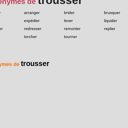
trousser
onymes de
r
arranger
brider
brusquer
expédier
lever
liquider
er
redresser
remonter
replier
torcher
tourner
trousser
ymes de