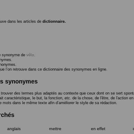
ouve dans les articles de
dictionnaire.
me synonyme de
vélo
.
onymes.
ynonymes.
 l’on retrouve dans ce dictionnaire des synonymes en ligne.
des synonymes
trouver des termes plus adaptés au contexte que ceux dont on se sert spont
t caractéristique, le but, la fonction, etc. de la chose, de l'être, de l'action e
e mots dans le même texte afin d’améliorer le style de sa rédaction.
rchés
anglais
mettre
en effet