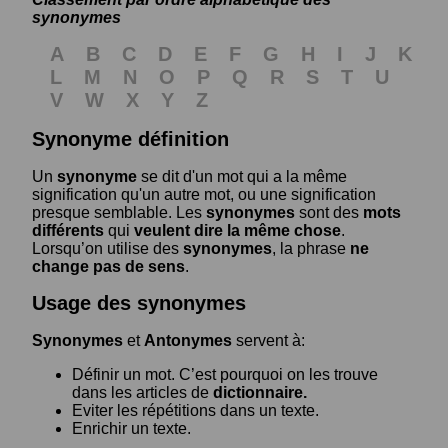
synonymes
A
B
C
D
E
F
G
H
I
J
K
L
M
N
O
P
Q
R
S
T
U
V
W
X
Y
Z
Synonyme définition
Un
synonyme
se dit d'un mot qui a la même
signification qu'un autre mot, ou une signification
presque semblable. Les
synonymes
sont des
mots
différents
qui
veulent dire la même chose
.
Lorsqu’on utilise des
synonymes
, la phrase
ne
change pas de sens
.
Usage des synonymes
Synonymes
et
Antonymes
servent à:
Définir un mot. C’est pourquoi on les trouve
dans les articles de
dictionnaire.
Eviter les répétitions dans un texte.
Enrichir un texte.