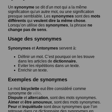
Un
synonyme
se dit d'un mot qui a la même
signification qu'un autre mot, ou une signification
presque semblable. Les
synonymes
sont des
mots
différents
qui
veulent dire la même chose
.
Lorsqu’on utilise des
synonymes
, la phrase
ne
change pas de sens
.
Usage des synonymes
Synonymes
et
Antonymes
servent à:
Définir un mot. C’est pourquoi on les trouve
dans les articles de
dictionnaire.
Eviter les répétitions dans un texte.
Enrichir un texte.
Exemples de synonymes
Le mot
bicyclette
eut être considéré comme
synonyme de
vélo
.
Dispute
et
altercation
, sont des mots synonymes.
Aimer
et
être amoureux
, sont des mots synonymes.
Peur
et
inquiétude
sont deux synonymes que l’on
retrouve dans ce dictionnaire des synonymes en