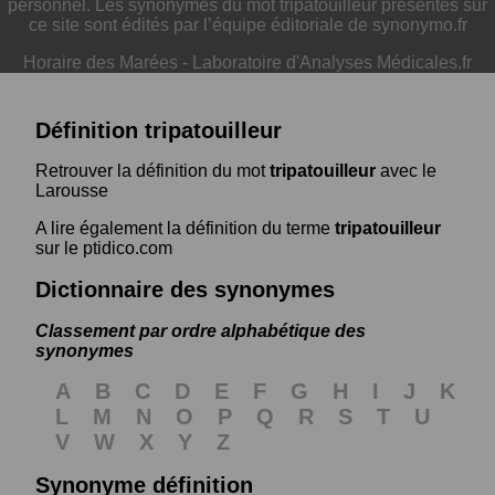
personnel. Les synonymes du mot tripatouilleur présentés sur
ce site sont édités par l’équipe éditoriale de synonymo.fr
Horaire des Marées
-
Laboratoire d'Analyses Médicales.fr
Définition tripatouilleur
Retrouver la définition du mot
tripatouilleur
avec le
Larousse
A lire également la définition du terme
tripatouilleur
sur le ptidico.com
Dictionnaire des synonymes
Classement par ordre alphabétique des
synonymes
A
B
C
D
E
F
G
H
I
J
K
L
M
N
O
P
Q
R
S
T
U
V
W
X
Y
Z
Synonyme définition