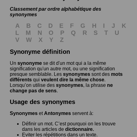
Classement par ordre alphabétique des
synonymes
A
B
C
D
E
F
G
H
I
J
K
L
M
N
O
P
Q
R
S
T
U
V
W
X
Y
Z
Synonyme définition
Un
synonyme
se dit d'un mot qui a la même
signification qu'un autre mot, ou une signification
presque semblable. Les
synonymes
sont des
mots
différents
qui
veulent dire la même chose
.
Lorsqu’on utilise des
synonymes
, la phrase
ne
change pas de sens
.
Usage des synonymes
Synonymes
et
Antonymes
servent à:
Définir un mot. C’est pourquoi on les trouve
dans les articles de
dictionnaire.
Eviter les répétitions dans un texte.