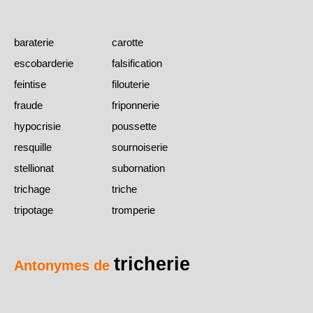
baraterie
carotte
escobarderie
falsification
feintise
filouterie
fraude
friponnerie
hypocrisie
poussette
resquille
sournoiserie
stellionat
subornation
trichage
triche
tripotage
tromperie
tricherie
Antonymes de