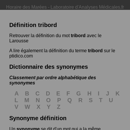
Horaire des Marées
-
Laboratoire d'Analyses Médicales.fr
Définition tribord
Retrouver la définition du mot
tribord
avec le
Larousse
A lire également la définition du terme
tribord
sur le
ptidico.com
Dictionnaire des synonymes
Classement par ordre alphabétique des
synonymes
A
B
C
D
E
F
G
H
I
J
K
L
M
N
O
P
Q
R
S
T
U
V
W
X
Y
Z
Synonyme définition
Un
synonyme
se dit d'un mot qui a la même