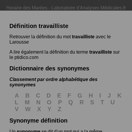
Horaire des Marées
-
Laboratoire d'Analyses Médicales.fr
Définition travailliste
Retrouver la définition du mot
travailliste
avec le
Larousse
A lire également la définition du terme
travailliste
sur
le ptidico.com
Dictionnaire des synonymes
Classement par ordre alphabétique des
synonymes
A
B
C
D
E
F
G
H
I
J
K
L
M
N
O
P
Q
R
S
T
U
V
W
X
Y
Z
Synonyme définition
Un
synonyme
se dit d'un mot qui a la même