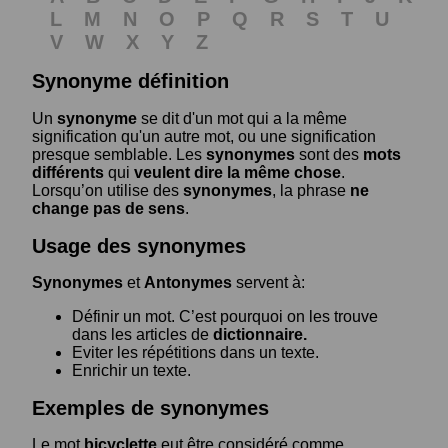
L
M
N
O
P
Q
R
S
T
U
V
W
X
Y
Z
Synonyme définition
Un
synonyme
se dit d'un mot qui a la même
signification qu'un autre mot, ou une signification
presque semblable. Les
synonymes
sont des
mots
différents
qui
veulent dire la même chose
.
Lorsqu’on utilise des
synonymes
, la phrase
ne
change pas de sens
.
Usage des synonymes
Synonymes
et
Antonymes
servent à:
Définir un mot. C’est pourquoi on les trouve
dans les articles de
dictionnaire.
Eviter les répétitions dans un texte.
Enrichir un texte.
Exemples de synonymes
Le mot
bicyclette
eut être considéré comme