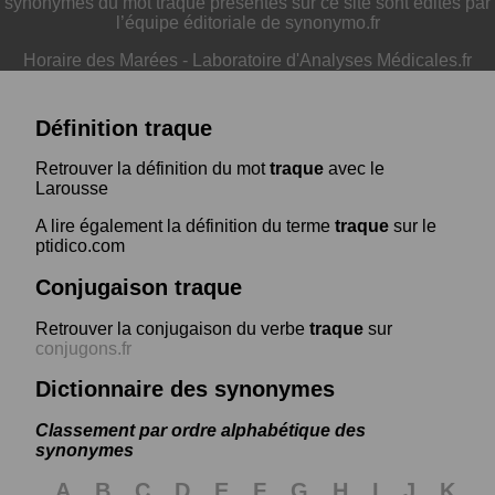
synonymes du mot traque présentés sur ce site sont édités par
l’équipe éditoriale de synonymo.fr
Horaire des Marées
-
Laboratoire d'Analyses Médicales.fr
Définition traque
Retrouver la définition du mot
traque
avec le
Larousse
A lire également la définition du terme
traque
sur le
ptidico.com
Conjugaison traque
Retrouver la conjugaison du verbe
traque
sur
conjugons.fr
Dictionnaire des synonymes
Classement par ordre alphabétique des
synonymes
A
B
C
D
E
F
G
H
I
J
K