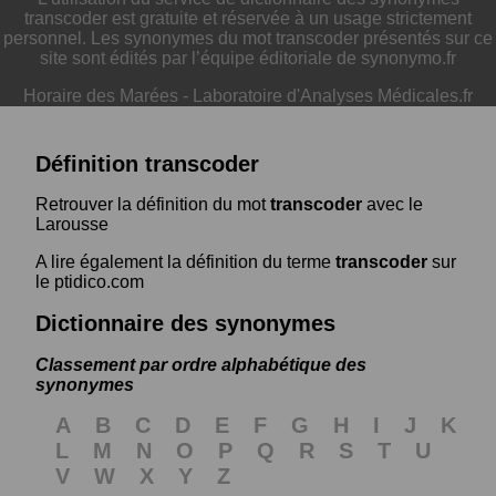
transcoder est gratuite et réservée à un usage strictement
personnel. Les synonymes du mot transcoder présentés sur ce
site sont édités par l’équipe éditoriale de synonymo.fr
Horaire des Marées
-
Laboratoire d'Analyses Médicales.fr
Définition transcoder
Retrouver la définition du mot
transcoder
avec le
Larousse
A lire également la définition du terme
transcoder
sur
le ptidico.com
Dictionnaire des synonymes
Classement par ordre alphabétique des
synonymes
A
B
C
D
E
F
G
H
I
J
K
L
M
N
O
P
Q
R
S
T
U
V
W
X
Y
Z