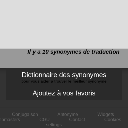
Il y a 10 synonymes de
traduction
Dictionnaire des synonymes
pour vous aider à trouver le meilleur synonyme
Ajoutez à vos favoris
Conjugaison
Antonyme
Widgets
ebmasters
CGU
Contact
Cookies
settings