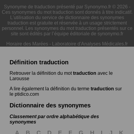
Synonyme de traduction présenté par Synonymo.fr © 2026 -
Ces synonymes du mot traduction sont donnés à titre indicatif.
L'utilisation du service de dictionnaire des synonymes
traduction est gratuite et réservée à un usage strictement
personnel. Les synonymes du mot traduction présentés sur ce
site sont édités par l’équipe éditoriale de synonymo.fr
Horaire des Marées
-
Laboratoire d'Analyses Médicales.fr
Définition traduction
Retrouver la définition du mot
traduction
avec le
Larousse
A lire également la définition du terme
traduction
sur
le ptidico.com
Dictionnaire des synonymes
Classement par ordre alphabétique des
synonymes
A
B
C
D
E
F
G
H
I
J
K