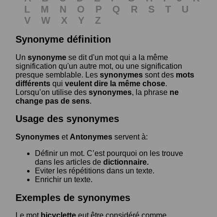
L
M
N
O
P
Q
R
S
T
U
V
W
X
Y
Z
Synonyme définition
Un
synonyme
se dit d'un mot qui a la même
signification qu'un autre mot, ou une signification
presque semblable. Les
synonymes
sont des
mots
différents
qui
veulent dire la même chose
.
Lorsqu’on utilise des
synonymes
, la phrase
ne
change pas de sens
.
Usage des synonymes
Synonymes
et
Antonymes
servent à:
Définir un mot. C’est pourquoi on les trouve
dans les articles de
dictionnaire.
Eviter les répétitions dans un texte.
Enrichir un texte.
Exemples de synonymes
Le mot
bicyclette
eut être considéré comme