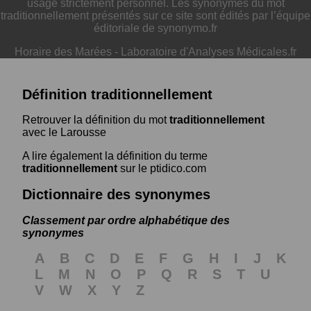
usage strictement personnel. Les synonymes du mot
traditionnellement présentés sur ce site sont édités par l’équipe
éditoriale de synonymo.fr
Horaire des Marées
-
Laboratoire d'Analyses Médicales.fr
Définition traditionnellement
Retrouver la définition du mot
traditionnellement
avec le Larousse
A lire également la définition du terme
traditionnellement
sur le ptidico.com
Dictionnaire des synonymes
Classement par ordre alphabétique des
synonymes
A
B
C
D
E
F
G
H
I
J
K
L
M
N
O
P
Q
R
S
T
U
V
W
X
Y
Z