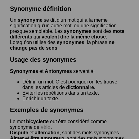
Synonyme définition
Un
synonyme
se dit d'un mot qui a la même
signification qu'un autre mot, ou une signification
presque semblable. Les
synonymes
sont des
mots
différents
qui
veulent dire la même chose
.
Lorsqu’on utilise des
synonymes
, la phrase
ne
change pas de sens
.
Usage des synonymes
Synonymes
et
Antonymes
servent à:
Définir un mot. C’est pourquoi on les trouve
dans les articles de
dictionnaire.
Eviter les répétitions dans un texte.
Enrichir un texte.
Exemples de synonymes
Le mot
bicyclette
eut être considéré comme
synonyme de
vélo
.
Dispute
et
altercation
, sont des mots synonymes.
Aimer
et
être amoureux
, sont des mots synonymes.