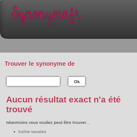
Trouver le synonyme de
Ok
Aucun résultat exact n'a été
trouvé
néanmoins vous vouliez peut être trouver...
traîne-savates