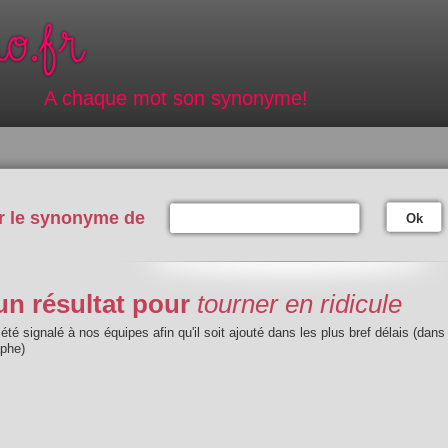
A chaque mot son synonyme!
r le synonyme de
Ok
n résultat pour
tourner en ridicule
été signalé à nos équipes afin qu'il soit ajouté dans les plus bref délais (dans
aphe)