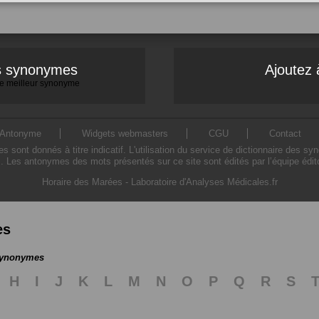
es synonymes
Ajoutez 
 le meilleur synonyme
Antonyme
Widgets webmasters
CGU
Contact
ont donnés à titre indicatif. L'utilisation du service de dictionnaire des sy
. Les antonymes des mots présentés sur ce site sont édités par l’équipe édi
Horaire des Marées
-
Laboratoire d'Analyses Médicales.fr
es
 synonymes
H
I
J
K
L
M
N
O
P
Q
R
S