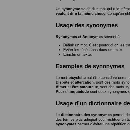
Un
synonyme
se dit d'un mot qui a la même
veulent dire la même chose
. Lorsqu’on ut
Usage des synonymes
Synonymes
et
Antonymes
servent à:
Définir un mot. C’est pourquoi on les tr
Eviter les répétitions dans un texte.
Enrichir un texte.
Exemples de synonymes
Le mot
bicyclette
eut être considéré com
Dispute
et
altercation
, sont des mots syn
Aimer
et
être amoureux
, sont des mots s
Peur
et
inquiétude
sont deux synonymes que
Usage d’un dictionnaire 
Le
dictionnaire des synonymes
permet de 
des termes plus adéquat pour restituer un trai
synonymes
permet d’éviter une répétition d