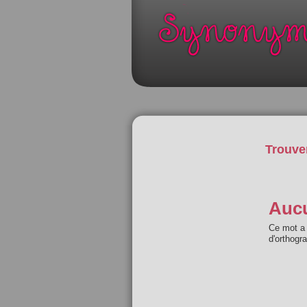
Trouve
Aucu
Ce mot a 
d'orthogr