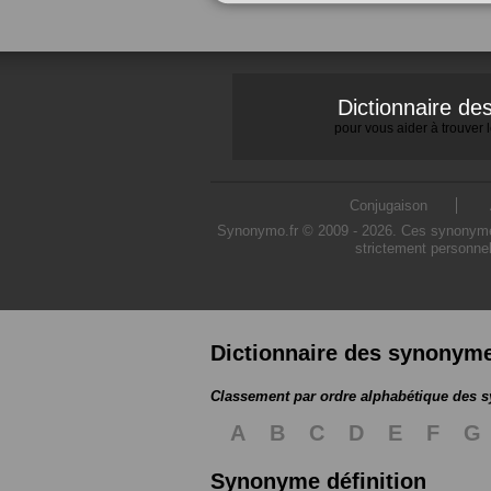
Dictionnaire d
pour vous aider à trouver
Conjugaison
Synonymo.fr © 2009 - 2026. Ces synonymes s
strictement personnel
Dictionnaire des synonym
Classement par ordre alphabétique des
A
B
C
D
E
F
G
Synonyme définition