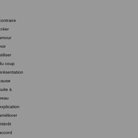
contraire
créer
amour
voir
utiliser
du coup
présentation
cause
suite à
beau
explication
améliorer
intérêt
accord