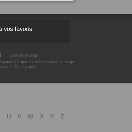
à vos favoris
Cookies settings
nonymes est gratuite et réservée à un usage
toriale de Synonymo.fr
T
U
V
W
X
Y
Z