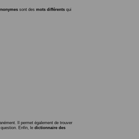
ynonymes
sont des
mots différents
qui
anément. Il permet également de trouver
n question. Enfin, le
dictionnaire des