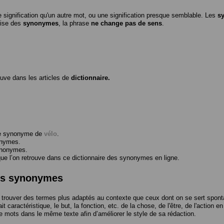
 signification qu'un autre mot, ou une signification presque semblable. Les
s
ilise des
synonymes
, la phrase
ne change pas de sens
.
ouve dans les articles de
dictionnaire.
me synonyme de
vélo
.
onymes.
ynonymes.
 l’on retrouve dans ce dictionnaire des synonymes en ligne.
des synonymes
trouver des termes plus adaptés au contexte que ceux dont on se sert spont
t caractéristique, le but, la fonction, etc. de la chose, de l'être, de l'action e
e mots dans le même texte afin d’améliorer le style de sa rédaction.