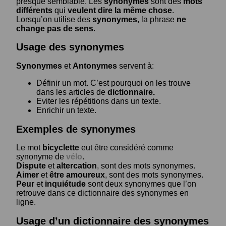
presque semblable. Les
synonymes
sont des
mots
différents
qui
veulent dire la même chose
.
Lorsqu’on utilise des
synonymes
, la phrase
ne
change pas de sens
.
Usage des synonymes
Synonymes
et
Antonymes
servent à:
Définir un mot. C’est pourquoi on les trouve
dans les articles de
dictionnaire.
Eviter les répétitions dans un texte.
Enrichir un texte.
Exemples de synonymes
Le mot
bicyclette
eut être considéré comme
synonyme de
vélo
.
Dispute
et
altercation
, sont des mots synonymes.
Aimer
et
être amoureux
, sont des mots synonymes.
Peur
et
inquiétude
sont deux synonymes que l’on
retrouve dans ce dictionnaire des synonymes en
ligne.
Usage d’un dictionnaire des synonymes