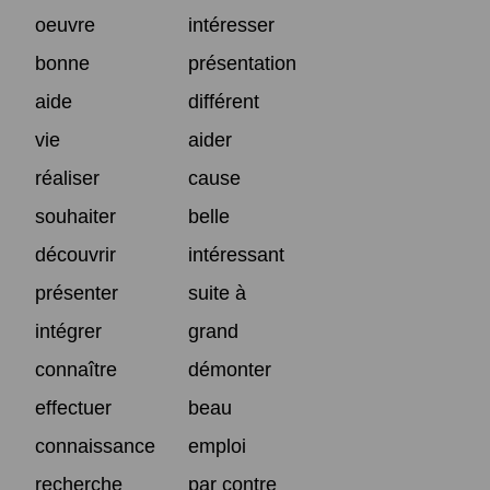
oeuvre
intéresser
bonne
présentation
aide
différent
vie
aider
réaliser
cause
souhaiter
belle
découvrir
intéressant
présenter
suite à
intégrer
grand
connaître
démonter
effectuer
beau
connaissance
emploi
recherche
par contre