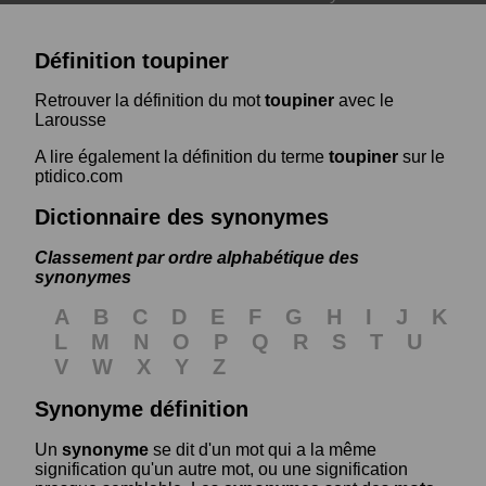
Définition toupiner
Retrouver la définition du mot
toupiner
avec le
Larousse
A lire également la définition du terme
toupiner
sur le
ptidico.com
Dictionnaire des synonymes
Classement par ordre alphabétique des
synonymes
A
B
C
D
E
F
G
H
I
J
K
L
M
N
O
P
Q
R
S
T
U
V
W
X
Y
Z
Synonyme définition
Un
synonyme
se dit d'un mot qui a la même
signification qu'un autre mot, ou une signification