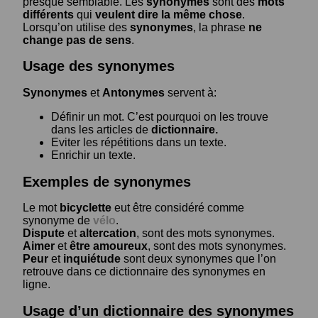
presque semblable. Les
synonymes
sont des
mots
différents
qui
veulent dire la même chose
.
Lorsqu’on utilise des
synonymes
, la phrase
ne
change pas de sens
.
Usage des synonymes
Synonymes
et
Antonymes
servent à:
Définir un mot. C’est pourquoi on les trouve
dans les articles de
dictionnaire.
Eviter les répétitions dans un texte.
Enrichir un texte.
Exemples de synonymes
Le mot
bicyclette
eut être considéré comme
synonyme de
vélo
.
Dispute
et
altercation
, sont des mots synonymes.
Aimer
et
être amoureux
, sont des mots synonymes.
Peur
et
inquiétude
sont deux synonymes que l’on
retrouve dans ce dictionnaire des synonymes en
ligne.
Usage d’un dictionnaire des synonymes