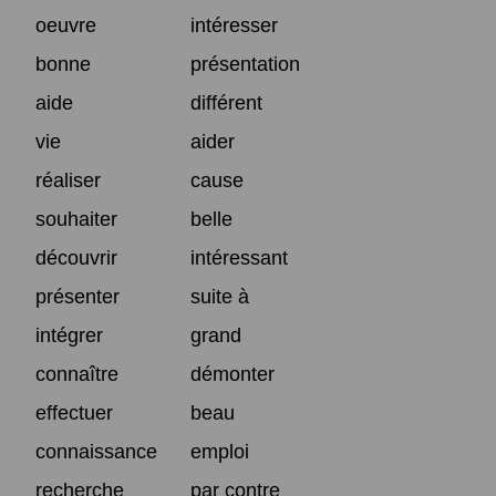
oeuvre
intéresser
bonne
présentation
aide
différent
vie
aider
réaliser
cause
souhaiter
belle
découvrir
intéressant
présenter
suite à
intégrer
grand
connaître
démonter
effectuer
beau
connaissance
emploi
recherche
par contre