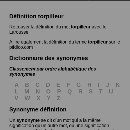
Définition torpilleur
Retrouver la définition du mot
torpilleur
avec le
Larousse
A lire également la définition du terme
torpilleur
sur le
ptidico.com
Dictionnaire des synonymes
Classement par ordre alphabétique des
synonymes
A
B
C
D
E
F
G
H
I
J
K
L
M
N
O
P
Q
R
S
T
U
V
W
X
Y
Z
Synonyme définition
Un
synonyme
se dit d'un mot qui a la même
signification qu'un autre mot, ou une signification