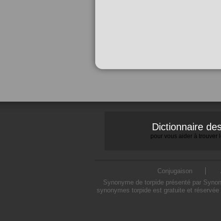
Dictionnaire d
pour vous aider à trouver
Conjugaison
Synonyme de torpide présenté par Synonym
synonymes torpide est gratuite et réservée 