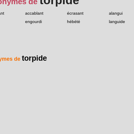
torpide
onymes de
ant
accablant
écrasant
alangui
engourdi
hébété
languide
torpide
ymes de