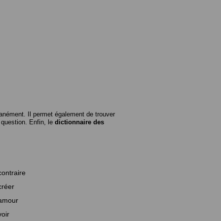
anément. Il permet également de trouver
n question. Enfin, le
dictionnaire des
contraire
créer
amour
voir