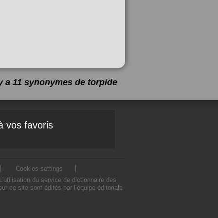
 y a 11 synonymes de
torpide
à vos favoris
Cookies settings
tilisation du service de dictionnaire des
 ce site sont édités par l’équipe éditoriale