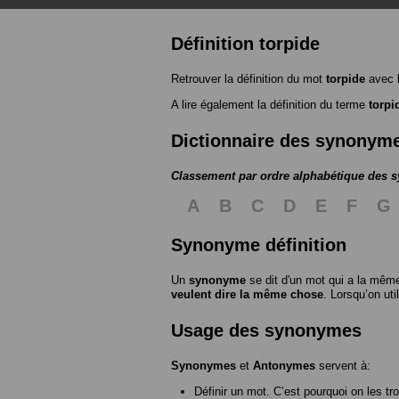
Définition torpide
Retrouver la définition du mot
torpide
avec 
A lire également la définition du terme
torpi
Dictionnaire des synonym
Classement par ordre alphabétique des
A
B
C
D
E
F
G
Synonyme définition
Un
synonyme
se dit d'un mot qui a la même
veulent dire la même chose
. Lorsqu’on ut
Usage des synonymes
Synonymes
et
Antonymes
servent à:
Définir un mot. C’est pourquoi on les tr