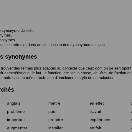
me synonyme de
vélo
.
onymes.
ynonymes.
 l’on retrouve dans ce dictionnaire des synonymes en ligne.
des synonymes
trouver des termes plus adaptés au contexte que ceux dont on se sert spont
t caractéristique, le but, la fonction, etc. de la chose, de l'être, de l'action e
e mots dans le même texte afin d’améliorer le style de sa rédaction.
rchés
anglais
mettre
en effet
problème
pour
travail
important
prendre
expérience
augmenter
installer
en fait