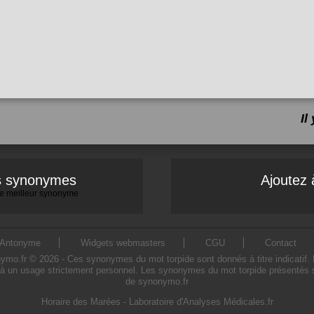
Il
es synonymes
Ajoutez 
 le meilleur synonyme
Antonyme
Widgets webmasters
CGU
Contact
o.fr © 2026 - Ces synonymes du mot torpide sont donnés à titre indicatif. L'u
à un usage strictement personnel. Les synonymes du mot torpide présentés sur
de synonymo.fr
Horaire des Marées
-
Laboratoire d'Analyses Médicales.fr