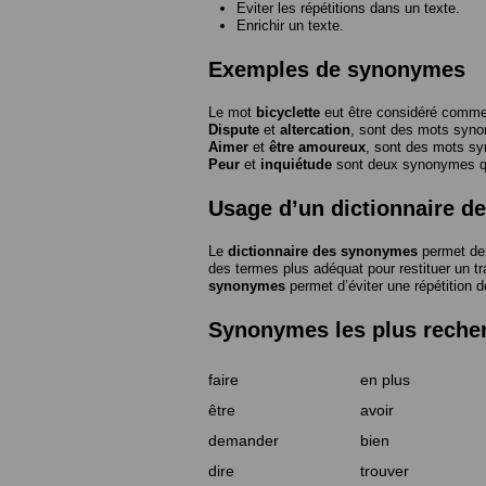
Eviter les répétitions dans un texte.
Enrichir un texte.
Exemples de synonymes
Le mot
bicyclette
eut être considéré com
Dispute
et
altercation
, sont des mots syn
Aimer
et
être amoureux
, sont des mots s
Peur
et
inquiétude
sont deux synonymes que
Usage d’un dictionnaire 
Le
dictionnaire des synonymes
permet de 
des termes plus adéquat pour restituer un trai
synonymes
permet d’éviter une répétition d
Synonymes les plus reche
faire
en plus
être
avoir
demander
bien
dire
trouver