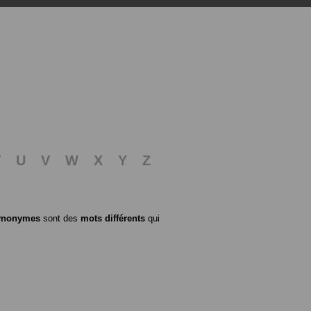
T
U
V
W
X
Y
Z
ynonymes
sont des
mots différents
qui