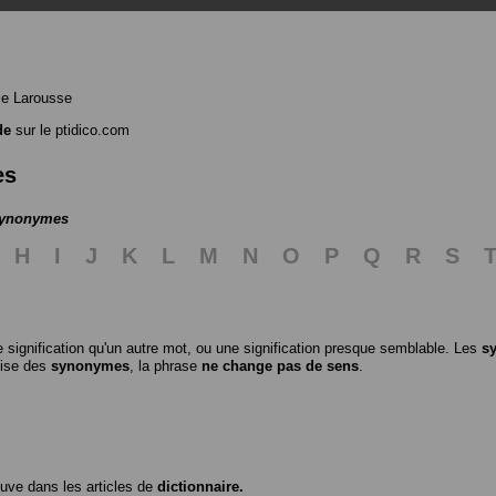
le Larousse
de
sur le ptidico.com
es
 synonymes
H
I
J
K
L
M
N
O
P
Q
R
S
 signification qu'un autre mot, ou une signification presque semblable. Les
s
ilise des
synonymes
, la phrase
ne change pas de sens
.
ouve dans les articles de
dictionnaire.