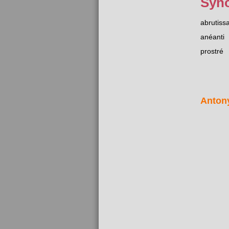
Syn
abrutiss
anéanti
prostré
Anton