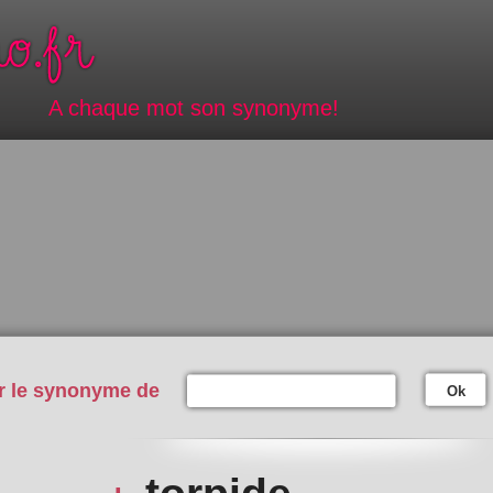
A chaque mot son synonyme!
r le synonyme de
Ok