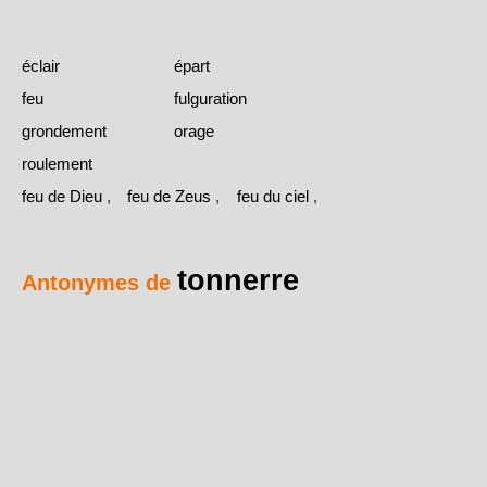
éclair
épart
feu
fulguration
grondement
orage
roulement
feu de Dieu
,
feu de Zeus
,
feu du ciel
,
tonnerre
Antonymes de