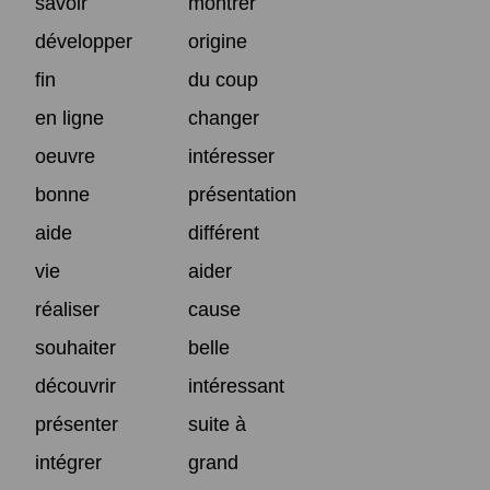
savoir
montrer
développer
origine
fin
du coup
en ligne
changer
oeuvre
intéresser
bonne
présentation
aide
différent
vie
aider
réaliser
cause
souhaiter
belle
découvrir
intéressant
présenter
suite à
intégrer
grand