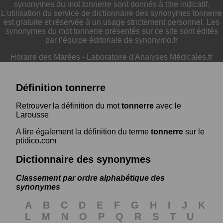
synonymes du mot tonnerre sont donnés à titre indicatif.
L'utilisation du service de dictionnaire des synonymes tonnerre
est gratuite et réservée à un usage strictement personnel. Les
synonymes du mot tonnerre présentés sur ce site sont édités
par l’équipe éditoriale de synonymo.fr
Horaire des Marées
-
Laboratoire d'Analyses Médicales.fr
Définition tonnerre
Retrouver la définition du mot
tonnerre
avec le
Larousse
A lire également la définition du terme
tonnerre
sur le
ptidico.com
Dictionnaire des synonymes
Classement par ordre alphabétique des
synonymes
A
B
C
D
E
F
G
H
I
J
K
L
M
N
O
P
Q
R
S
T
U