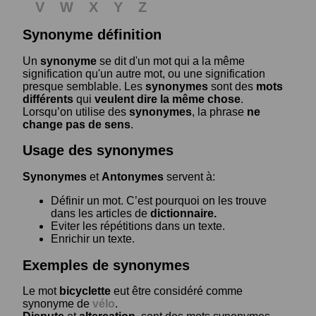
V
W
X
Y
Z
Synonyme définition
Un
synonyme
se dit d'un mot qui a la même
signification qu'un autre mot, ou une signification
presque semblable. Les
synonymes
sont des
mots
différents
qui
veulent dire la même chose
.
Lorsqu’on utilise des
synonymes
, la phrase
ne
change pas de sens
.
Usage des synonymes
Synonymes
et
Antonymes
servent à:
Définir un mot. C’est pourquoi on les trouve
dans les articles de
dictionnaire.
Eviter les répétitions dans un texte.
Enrichir un texte.
Exemples de synonymes
Le mot
bicyclette
eut être considéré comme
synonyme de
vélo
.