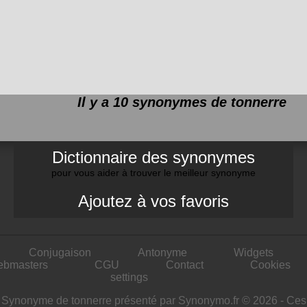
Il y a 10 synonymes de
tonnerre
Dictionnaire des synonymes
pour vous aider à trouver le meilleur synonyme
Ajoutez à vos favoris
Conjugaison
Antonyme
Widgets
ebmasters
CGU
Contact
Cookies
settings
Synonyme de tonnerre présenté par Synonymo.fr © 2026 - Ces