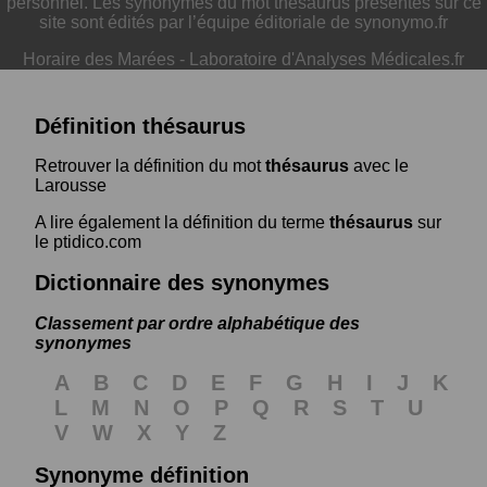
personnel. Les synonymes du mot thésaurus présentés sur ce
site sont édités par l’équipe éditoriale de synonymo.fr
Horaire des Marées
-
Laboratoire d'Analyses Médicales.fr
Définition thésaurus
Retrouver la définition du mot
thésaurus
avec le
Larousse
A lire également la définition du terme
thésaurus
sur
le ptidico.com
Dictionnaire des synonymes
Classement par ordre alphabétique des
synonymes
A
B
C
D
E
F
G
H
I
J
K
L
M
N
O
P
Q
R
S
T
U
V
W
X
Y
Z
Synonyme définition