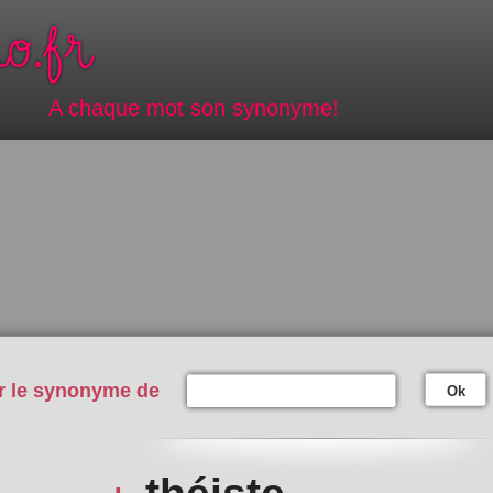
A chaque mot son synonyme!
r le synonyme de
Ok