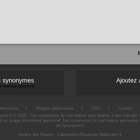
es synonymes
Ajoutez 
 le meilleur synonyme
Antonyme
Widgets webmasters
CGU
Contact
o.fr © 2026 - Ces synonymes du mot théiste sont donnés à titre indicatif. L'u
à un usage strictement personnel. Les synonymes du mot théiste présentés sur
de synonymo.fr
Horaire des Marées
-
Laboratoire d'Analyses Médicales.fr