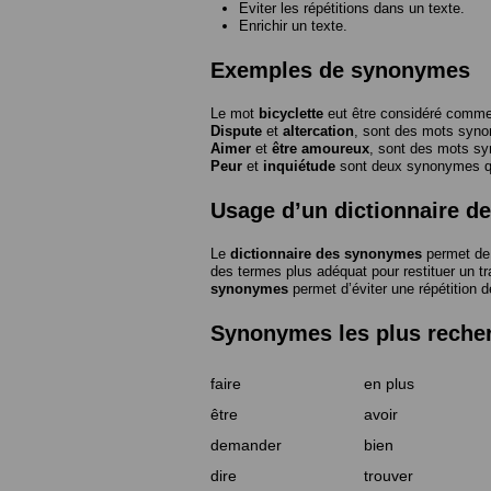
Eviter les répétitions dans un texte.
Enrichir un texte.
Exemples de synonymes
Le mot
bicyclette
eut être considéré com
Dispute
et
altercation
, sont des mots syn
Aimer
et
être amoureux
, sont des mots s
Peur
et
inquiétude
sont deux synonymes que
Usage d’un dictionnaire 
Le
dictionnaire des synonymes
permet de 
des termes plus adéquat pour restituer un trai
synonymes
permet d’éviter une répétition d
Synonymes les plus reche
faire
en plus
être
avoir
demander
bien
dire
trouver