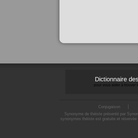
Dictionnaire d
pour vous aider à trouver
Conjugaison
Synonyme de théiste présenté par Synonym
synonymes théiste est gratuite et réservée 