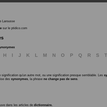
e Larousse
te
sur le ptidico.com
es
 synonymes
H
I
J
K
L
M
N
O
P
Q
R
S
 signification qu'un autre mot, ou une signification presque semblable. Les
s
ilise des
synonymes
, la phrase
ne change pas de sens
.
ouve dans les articles de
dictionnaire.