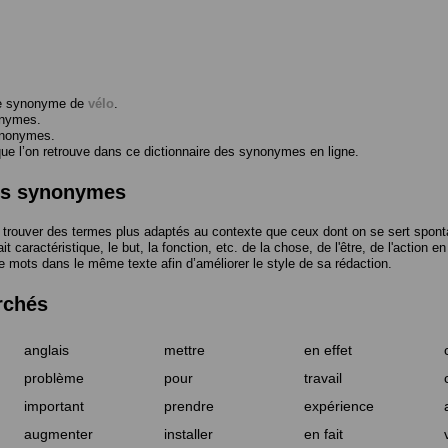
me synonyme de
vélo
.
onymes.
ynonymes.
 l’on retrouve dans ce dictionnaire des synonymes en ligne.
des synonymes
trouver des termes plus adaptés au contexte que ceux dont on se sert spont
t caractéristique, le but, la fonction, etc. de la chose, de l'être, de l'action e
e mots dans le même texte afin d’améliorer le style de sa rédaction.
rchés
anglais
mettre
en effet
problème
pour
travail
important
prendre
expérience
augmenter
installer
en fait