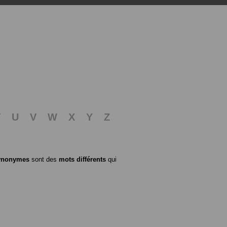
T
U
V
W
X
Y
Z
ynonymes
sont des
mots différents
qui