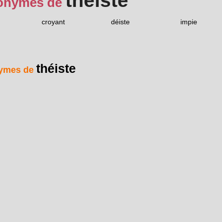
théiste
onymes de
croyant
déiste
impie
théiste
ymes de