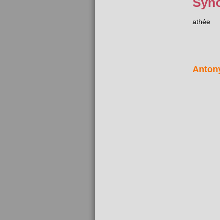
Syn
athée
Anton