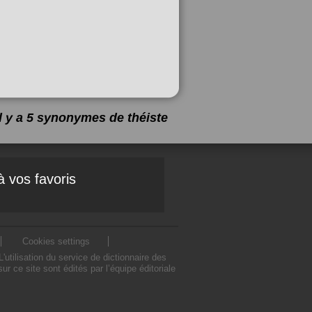
Il y a 5 synonymes de
théiste
à vos favoris
Cookies settings
tilisation du service de dictionnaire des
 ce site sont édités par l’équipe éditoriale