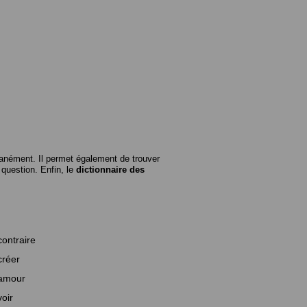
anément. Il permet également de trouver
n question. Enfin, le
dictionnaire des
contraire
créer
amour
voir