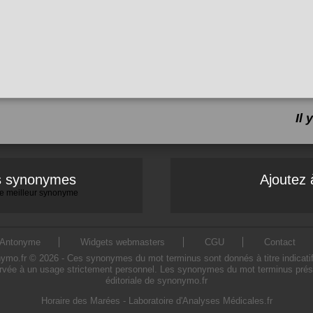
Il
es synonymes
Ajoutez 
 le meilleur synonyme
Antonyme
Widgets webmasters
CGU
Contact
.fr © 2026 - Ces synonymes du mot terminus sont donnés à titre indicatif. L
rvée à un usage strictement personnel. Les synonymes du mot terminus présen
éditoriale de synonymo.fr
Horaire des Marées
-
Laboratoire d'Analyses Médicales.fr