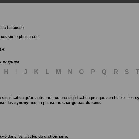
 le Larousse
inus
sur le ptidico.com
es
 synonymes
H
I
J
K
L
M
N
O
P
Q
R
S
 signification qu'un autre mot, ou une signification presque semblable. Les
s
ilise des
synonymes
, la phrase
ne change pas de sens
.
ouve dans les articles de
dictionnaire.