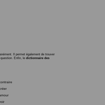
anément. Il permet également de trouver
n question. Enfin, le
dictionnaire des
contraire
créer
amour
voir