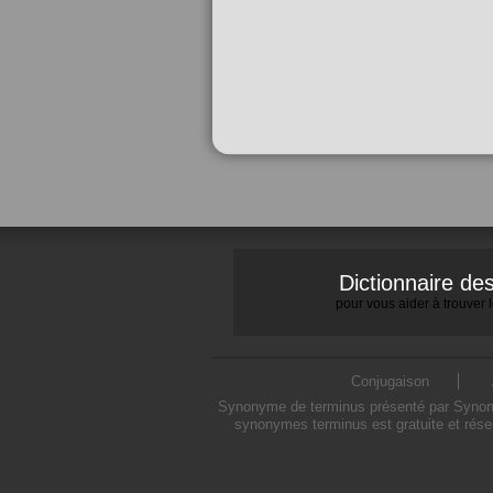
Dictionnaire d
pour vous aider à trouver
Conjugaison
Synonyme de terminus présenté par Synonymo
synonymes terminus est gratuite et rése