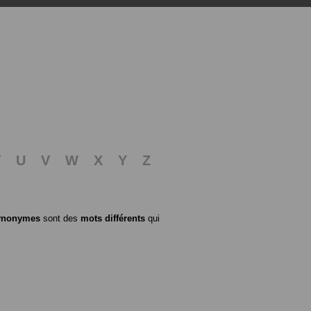
T
U
V
W
X
Y
Z
ynonymes
sont des
mots différents
qui