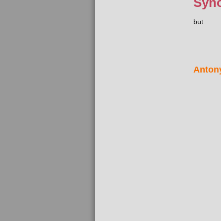
Syn
but
Anton