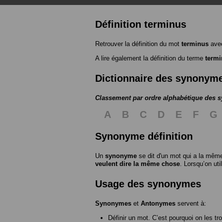
Définition terminus
Retrouver la définition du mot
terminus
avec
A lire également la définition du terme
term
Dictionnaire des synonym
Classement par ordre alphabétique des
A
B
C
D
E
F
G
Synonyme définition
Un
synonyme
se dit d'un mot qui a la même
veulent dire la même chose
. Lorsqu’on ut
Usage des synonymes
Synonymes
et
Antonymes
servent à:
Définir un mot. C’est pourquoi on les tr