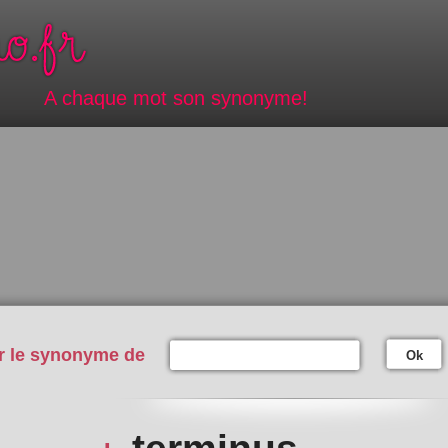
A chaque mot son synonyme!
r le synonyme de
Ok