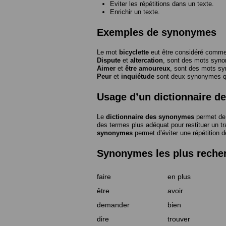
Eviter les répétitions dans un texte.
Enrichir un texte.
Exemples de synonymes
Le mot
bicyclette
eut être considéré com
Dispute
et
altercation
, sont des mots syn
Aimer
et
être amoureux
, sont des mots s
Peur
et
inquiétude
sont deux synonymes que
Usage d’un dictionnaire 
Le
dictionnaire des synonymes
permet de 
des termes plus adéquat pour restituer un trai
synonymes
permet d’éviter une répétition d
Synonymes les plus reche
faire
en plus
être
avoir
demander
bien
dire
trouver