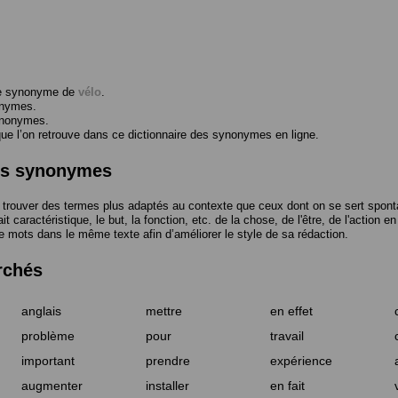
me synonyme de
vélo
.
onymes.
ynonymes.
 l’on retrouve dans ce dictionnaire des synonymes en ligne.
des synonymes
trouver des termes plus adaptés au contexte que ceux dont on se sert spont
t caractéristique, le but, la fonction, etc. de la chose, de l'être, de l'action e
e mots dans le même texte afin d’améliorer le style de sa rédaction.
rchés
anglais
mettre
en effet
problème
pour
travail
important
prendre
expérience
augmenter
installer
en fait