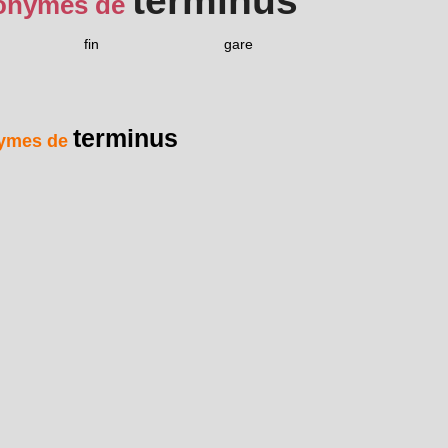
terminus
onymes de
fin
gare
terminus
ymes de