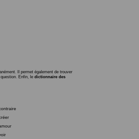
anément. Il permet également de trouver
n question. Enfin, le
dictionnaire des
contraire
créer
amour
voir