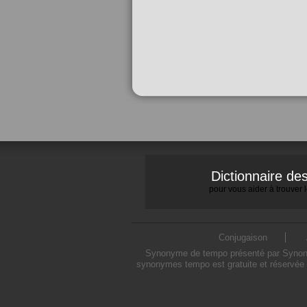
Dictionnaire d
pour vous aider à trouver
Conjugaison
Synonyme de tempo présenté par Synonymo
synonymes tempo est gratuite et réservée 