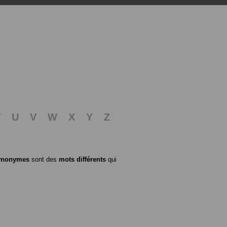
T
U
V
W
X
Y
Z
ynonymes
sont des
mots différents
qui