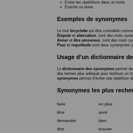
Eviter les répétitions dans un texte.
Enrichir un texte.
Exemples de synonymes
Le mot
bicyclette
eut être considéré com
Dispute
et
altercation
, sont des mots syn
Aimer
et
être amoureux
, sont des mots s
Peur
et
inquiétude
sont deux synonymes que
Usage d’un dictionnaire 
Le
dictionnaire des synonymes
permet de 
des termes plus adéquat pour restituer un trai
synonymes
permet d’éviter une répétition d
Synonymes les plus reche
faire
en plus
être
avoir
demander
bien
dire
trouver