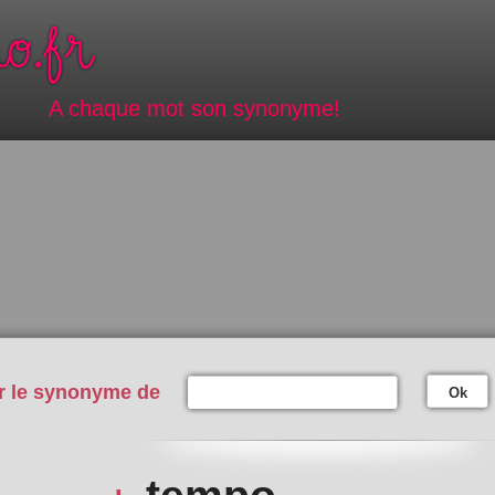
A chaque mot son synonyme!
r le synonyme de
Ok