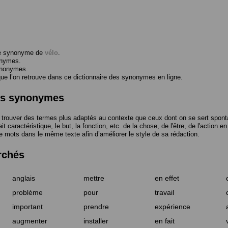
me synonyme de
vélo
.
onymes.
ynonymes.
 l’on retrouve dans ce dictionnaire des synonymes en ligne.
des synonymes
trouver des termes plus adaptés au contexte que ceux dont on se sert spont
t caractéristique, le but, la fonction, etc. de la chose, de l'être, de l'action e
e mots dans le même texte afin d’améliorer le style de sa rédaction.
rchés
anglais
mettre
en effet
problème
pour
travail
important
prendre
expérience
augmenter
installer
en fait