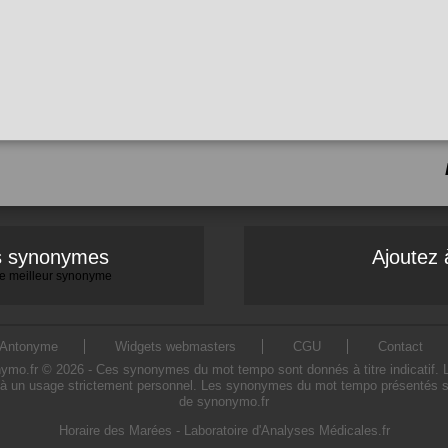
es synonymes
Ajoutez 
 le meilleur synonyme
Antonyme
Widgets webmasters
CGU
Contact
.fr © 2026 - Ces synonymes du mot tempo sont donnés à titre indicatif. L'ut
à un usage strictement personnel. Les synonymes du mot tempo présentés sur c
de synonymo.fr
Horaire des Marées
-
Laboratoire d'Analyses Médicales.fr