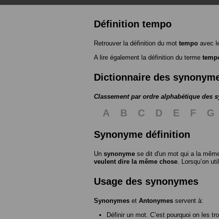
Définition tempo
Retrouver la définition du mot
tempo
avec l
A lire également la définition du terme
temp
Dictionnaire des synonym
Classement par ordre alphabétique des
A
B
C
D
E
F
G
Synonyme définition
Un
synonyme
se dit d'un mot qui a la même
veulent dire la même chose
. Lorsqu’on ut
Usage des synonymes
Synonymes
et
Antonymes
servent à:
Définir un mot. C’est pourquoi on les tr