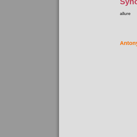
Syn
allure
Anton