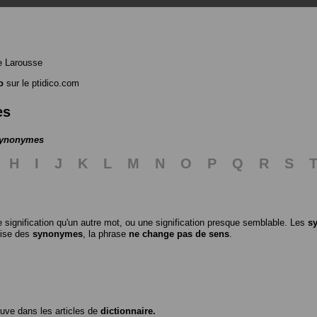
e Larousse
o
sur le ptidico.com
es
 synonymes
H
I
J
K
L
M
N
O
P
Q
R
S
 signification qu'un autre mot, ou une signification presque semblable. Les
s
ilise des
synonymes
, la phrase
ne change pas de sens
.
ouve dans les articles de
dictionnaire.