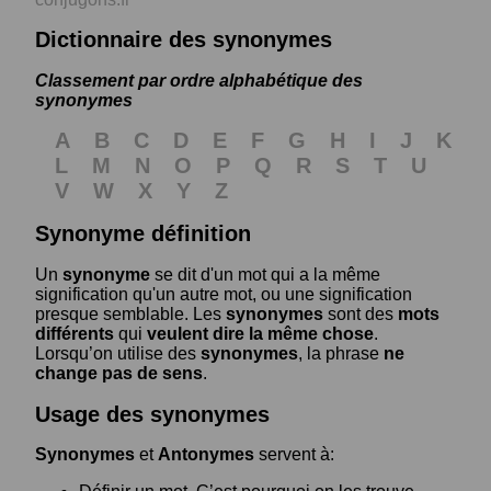
Dictionnaire des synonymes
Classement par ordre alphabétique des
synonymes
A
B
C
D
E
F
G
H
I
J
K
L
M
N
O
P
Q
R
S
T
U
V
W
X
Y
Z
Synonyme définition
Un
synonyme
se dit d'un mot qui a la même
signification qu'un autre mot, ou une signification
presque semblable. Les
synonymes
sont des
mots
différents
qui
veulent dire la même chose
.
Lorsqu’on utilise des
synonymes
, la phrase
ne
change pas de sens
.
Usage des synonymes
Synonymes
et
Antonymes
servent à: