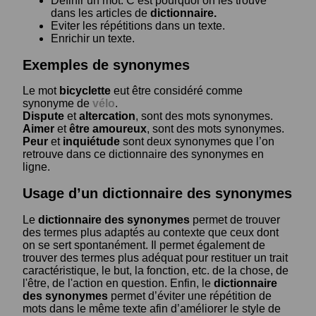
Définir un mot. C’est pourquoi on les trouve
dans les articles de
dictionnaire.
Eviter les répétitions dans un texte.
Enrichir un texte.
Exemples de synonymes
Le mot
bicyclette
eut être considéré comme
synonyme de
vélo
.
Dispute
et
altercation
, sont des mots synonymes.
Aimer
et
être amoureux
, sont des mots synonymes.
Peur
et
inquiétude
sont deux synonymes que l’on
retrouve dans ce dictionnaire des synonymes en
ligne.
Usage d’un dictionnaire des synonymes
Le
dictionnaire des synonymes
permet de trouver
des termes plus adaptés au contexte que ceux dont
on se sert spontanément. Il permet également de
trouver des termes plus adéquat pour restituer un trait
caractéristique, le but, la fonction, etc. de la chose, de
l'être, de l'action en question. Enfin, le
dictionnaire
des synonymes
permet d’éviter une répétition de
mots dans le même texte afin d’améliorer le style de