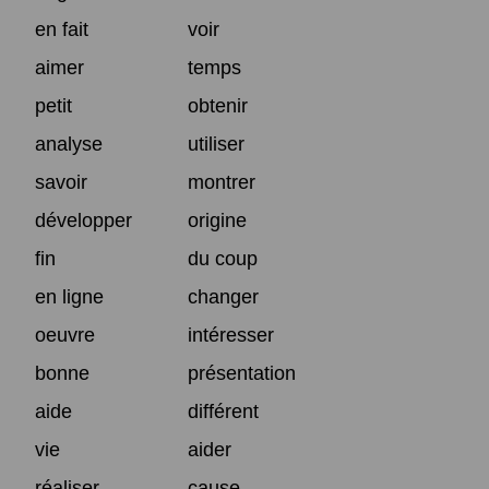
en fait
voir
aimer
temps
petit
obtenir
analyse
utiliser
savoir
montrer
développer
origine
fin
du coup
en ligne
changer
oeuvre
intéresser
bonne
présentation
aide
différent
vie
aider
réaliser
cause