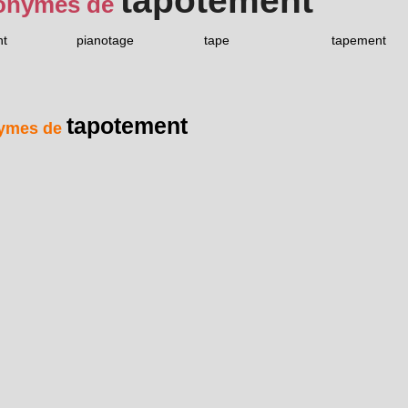
tapotement
onymes de
nt
pianotage
tape
tapement
tapotement
ymes de