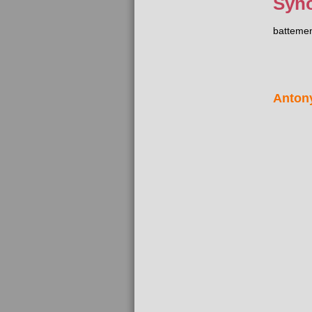
Syn
batteme
Anton