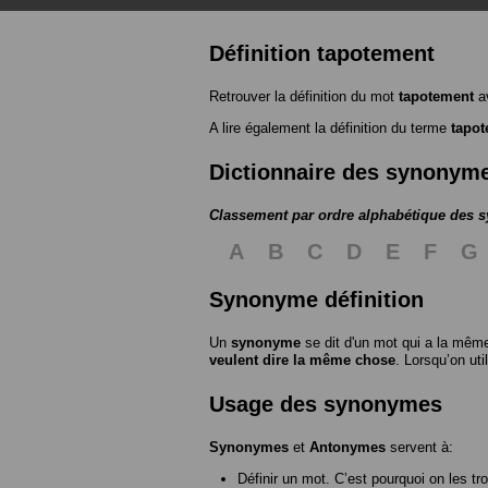
Définition tapotement
Retrouver la définition du mot
tapotement
av
A lire également la définition du terme
tapo
Dictionnaire des synonym
Classement par ordre alphabétique des
A
B
C
D
E
F
G
Synonyme définition
Un
synonyme
se dit d'un mot qui a la même
veulent dire la même chose
. Lorsqu’on ut
Usage des synonymes
Synonymes
et
Antonymes
servent à:
Définir un mot. C’est pourquoi on les tr