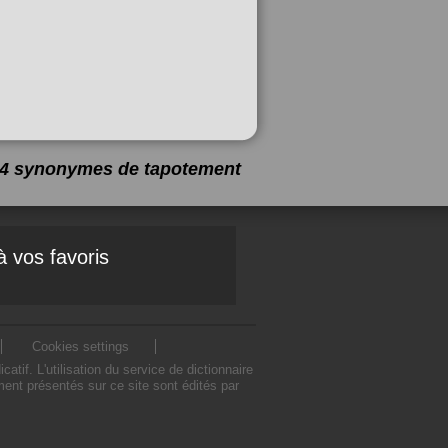
a 4 synonymes de
tapotement
à vos favoris
Cookies settings
f. L'utilisation du service de dictionnaire
nt présentés sur ce site sont édités par