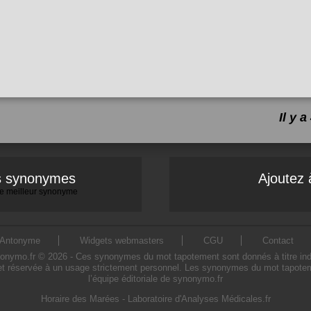
Il y 
es synonymes
Ajoutez 
 le meilleur synonyme
Antonyme
Widgets webmasters
CGU
Contact
mo.fr © 2026 - Ces synonymes du mot tapotement sont donnés à titre indicati
t réservée à un usage strictement personnel. Les synonymes du mot tapoteme
l’équipe éditoriale de synonymo.fr
Horaire des Marées
-
Laboratoire d'Analyses Médicales.fr