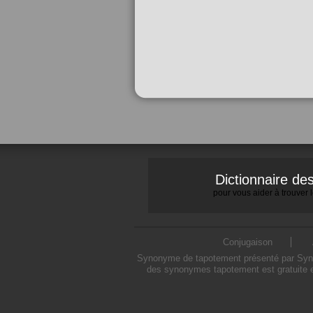
Dictionnaire d
pour vous aider à trouver
Conjugaison
Synonyme de tapotement présenté par Synony
des synonymes tapotement est gratuite e