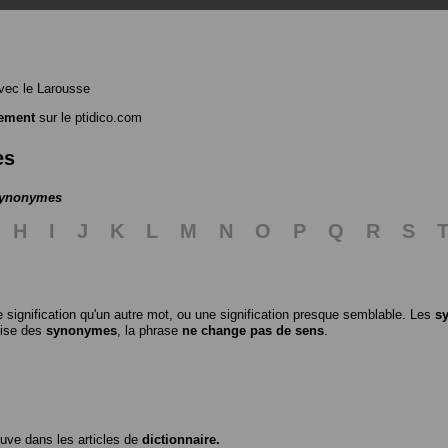
ec le Larousse
tement
sur le ptidico.com
es
 synonymes
H
I
J
K
L
M
N
O
P
Q
R
S
 signification qu'un autre mot, ou une signification presque semblable. Les
s
ilise des
synonymes
, la phrase
ne change pas de sens
.
ouve dans les articles de
dictionnaire.