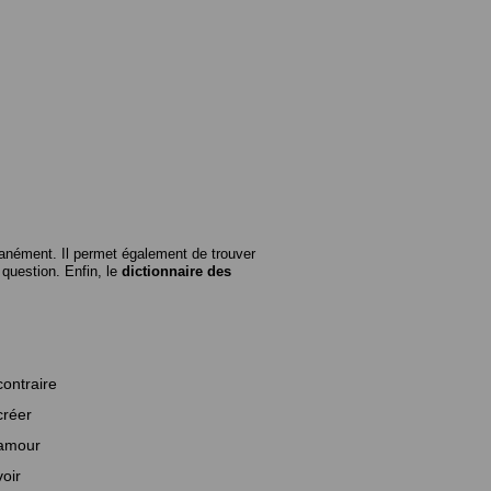
anément. Il permet également de trouver
n question. Enfin, le
dictionnaire des
contraire
créer
amour
voir