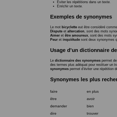
Eviter les répétitions dans un texte.
Enrichir un texte.
Exemples de synonymes
Le mot
bicyclette
eut être considéré com
Dispute
et
altercation
, sont des mots syn
Aimer
et
être amoureux
, sont des mots s
Peur
et
inquiétude
sont deux synonymes que
Usage d’un dictionnaire 
Le
dictionnaire des synonymes
permet de 
des termes plus adéquat pour restituer un trai
synonymes
permet d’éviter une répétition d
Synonymes les plus reche
faire
en plus
être
avoir
demander
bien
dire
trouver