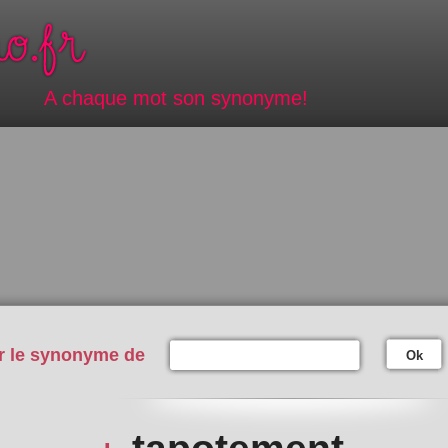
A chaque mot son synonyme!
r le synonyme de
Ok