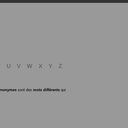
T
U
V
W
X
Y
Z
ynonymes
sont des
mots différents
qui