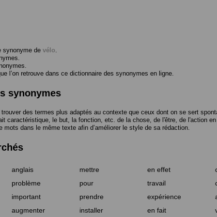
me synonyme de
vélo
.
onymes.
ynonymes.
 l’on retrouve dans ce dictionnaire des synonymes en ligne.
des synonymes
trouver des termes plus adaptés au contexte que ceux dont on se sert spont
t caractéristique, le but, la fonction, etc. de la chose, de l'être, de l'action e
e mots dans le même texte afin d’améliorer le style de sa rédaction.
rchés
anglais
mettre
en effet
problème
pour
travail
important
prendre
expérience
augmenter
installer
en fait