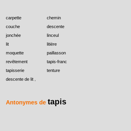
carpette
chemin
couche
descente
jonchée
linceul
lit
litière
moquette
paillasson
revêtement
tapis-franc
tapisserie
tenture
descente de lit
,
tapis
Antonymes de