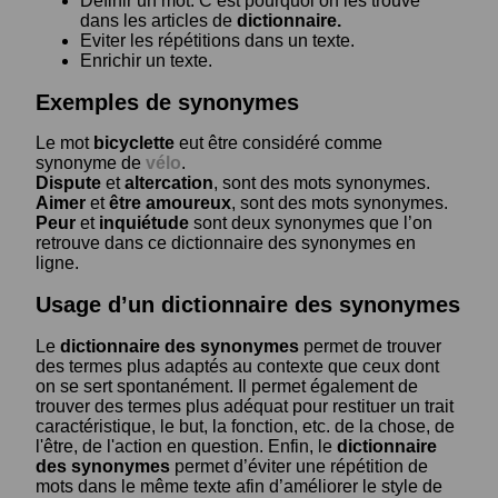
Définir un mot. C’est pourquoi on les trouve
dans les articles de
dictionnaire.
Eviter les répétitions dans un texte.
Enrichir un texte.
Exemples de synonymes
Le mot
bicyclette
eut être considéré comme
synonyme de
vélo
.
Dispute
et
altercation
, sont des mots synonymes.
Aimer
et
être amoureux
, sont des mots synonymes.
Peur
et
inquiétude
sont deux synonymes que l’on
retrouve dans ce dictionnaire des synonymes en
ligne.
Usage d’un dictionnaire des synonymes
Le
dictionnaire des synonymes
permet de trouver
des termes plus adaptés au contexte que ceux dont
on se sert spontanément. Il permet également de
trouver des termes plus adéquat pour restituer un trait
caractéristique, le but, la fonction, etc. de la chose, de
l'être, de l'action en question. Enfin, le
dictionnaire
des synonymes
permet d’éviter une répétition de
mots dans le même texte afin d’améliorer le style de