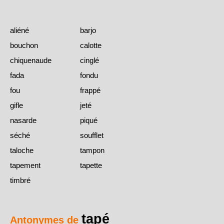
aliéné
barjo
bouchon
calotte
chiquenaude
cinglé
fada
fondu
fou
frappé
gifle
jeté
nasarde
piqué
séché
soufflet
taloche
tampon
tapement
tapette
timbré
tapé
Antonymes de