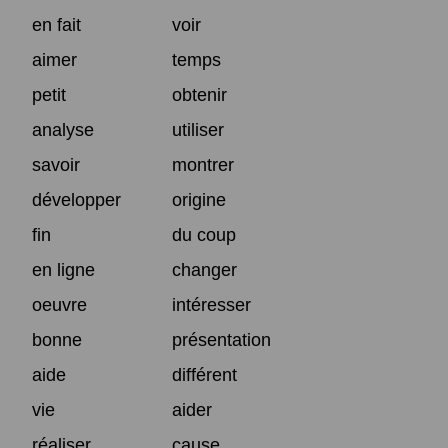
en fait
voir
aimer
temps
petit
obtenir
analyse
utiliser
savoir
montrer
développer
origine
fin
du coup
en ligne
changer
oeuvre
intéresser
bonne
présentation
aide
différent
vie
aider
réaliser
cause