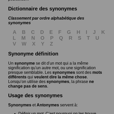
Dictionnaire des synonymes
Classement par ordre alphabétique des
synonymes
A
B
C
D
E
F
G
H
I
J
K
L
M
N
O
P
Q
R
S
T
U
V
W
X
Y
Z
Synonyme définition
Un
synonyme
se dit d'un mot qui a la même
signification qu'un autre mot, ou une signification
presque semblable. Les
synonymes
sont des
mots
différents
qui
veulent dire la même chose
.
Lorsqu’on utilise des
synonymes
, la phrase
ne
change pas de sens
.
Usage des synonymes
Synonymes
et
Antonymes
servent à:
Définir un mot. C’est pourquoi on les trouve