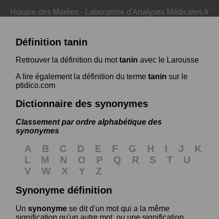
Horaire des Marées
-
Laboratoire d'Analyses Médicales.fr
Définition tanin
Retrouver la définition du mot
tanin
avec le Larousse
A lire également la définition du terme
tanin
sur le
ptidico.com
Dictionnaire des synonymes
Classement par ordre alphabétique des
synonymes
A
B
C
D
E
F
G
H
I
J
K
L
M
N
O
P
Q
R
S
T
U
V
W
X
Y
Z
Synonyme définition
Un
synonyme
se dit d'un mot qui a la même
signification qu'un autre mot, ou une signification