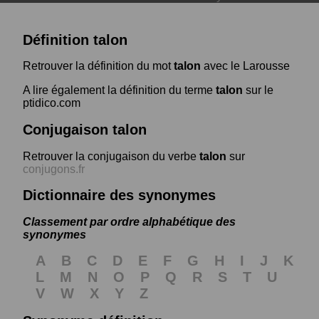
Définition talon
Retrouver la définition du mot
talon
avec le Larousse
A lire également la définition du terme
talon
sur le
ptidico.com
Conjugaison talon
Retrouver la conjugaison du verbe
talon
sur
conjugons.fr
Dictionnaire des synonymes
Classement par ordre alphabétique des
synonymes
A
B
C
D
E
F
G
H
I
J
K
L
M
N
O
P
Q
R
S
T
U
V
W
X
Y
Z