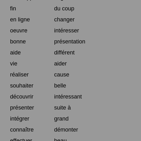
fin
du coup
en ligne
changer
oeuvre
intéresser
bonne
présentation
aide
différent
vie
aider
réaliser
cause
souhaiter
belle
découvrir
intéressant
présenter
suite à
intégrer
grand
connaître
démonter
effectuer
beau