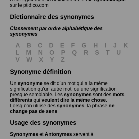
sur le ptidico.com
Dictionnaire des synonymes
Classement par ordre alphabétique des
synonymes
A
B
C
D
E
F
G
H
I
J
K
L
M
N
O
P
Q
R
S
T
U
V
W
X
Y
Z
Synonyme définition
Un
synonyme
se dit d'un mot qui a la même
signification qu'un autre mot, ou une signification
presque semblable. Les
synonymes
sont des
mots
différents
qui
veulent dire la même chose
.
Lorsqu’on utilise des
synonymes
, la phrase
ne
change pas de sens
.
Usage des synonymes
Synonymes
et
Antonymes
servent à: