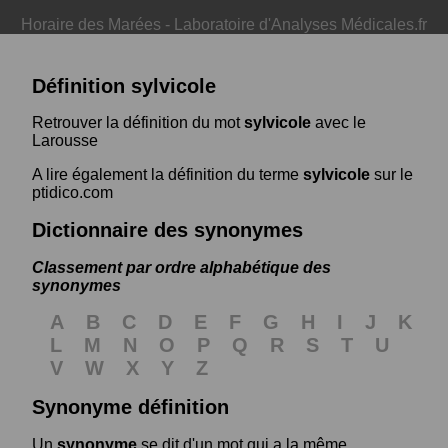
Horaire des Marées
-
Laboratoire d'Analyses Médicales.fr
Définition sylvicole
Retrouver la définition du mot
sylvicole
avec le
Larousse
A lire également la définition du terme
sylvicole
sur le
ptidico.com
Dictionnaire des synonymes
Classement par ordre alphabétique des
synonymes
A
B
C
D
E
F
G
H
I
J
K
L
M
N
O
P
Q
R
S
T
U
V
W
X
Y
Z
Synonyme définition
Un
synonyme
se dit d'un mot qui a la même