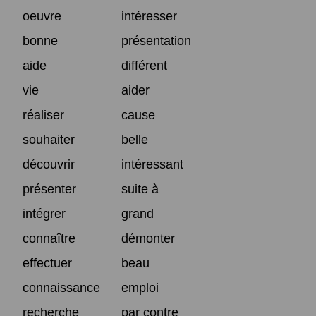
oeuvre
intéresser
bonne
présentation
aide
différent
vie
aider
réaliser
cause
souhaiter
belle
découvrir
intéressant
présenter
suite à
intégrer
grand
connaître
démonter
effectuer
beau
connaissance
emploi
recherche
par contre