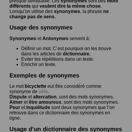
presque semblable. Les
synonymes
sont des
mots
différents
qui
veulent dire la même chose
.
Lorsqu’on utilise des
synonymes
, la phrase
ne
change pas de sens
.
Usage des synonymes
Synonymes
et
Antonymes
servent à:
Définir un mot. C’est pourquoi on les trouve
dans les articles de
dictionnaire.
Eviter les répétitions dans un texte.
Enrichir un texte.
Exemples de synonymes
Le mot
bicyclette
eut être considéré comme
synonyme de
vélo
.
Dispute
et
altercation
, sont des mots synonymes.
Aimer
et
être amoureux
, sont des mots synonymes.
Peur
et
inquiétude
sont deux synonymes que l’on
retrouve dans ce dictionnaire des synonymes en
ligne.
Usage d’un dictionnaire des synonymes