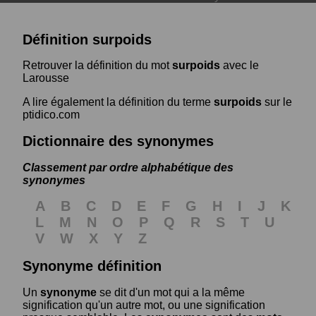
Définition surpoids
Retrouver la définition du mot
surpoids
avec le
Larousse
A lire également la définition du terme
surpoids
sur le
ptidico.com
Dictionnaire des synonymes
Classement par ordre alphabétique des
synonymes
A
B
C
D
E
F
G
H
I
J
K
L
M
N
O
P
Q
R
S
T
U
V
W
X
Y
Z
Synonyme définition
Un
synonyme
se dit d'un mot qui a la même
signification qu'un autre mot, ou une signification