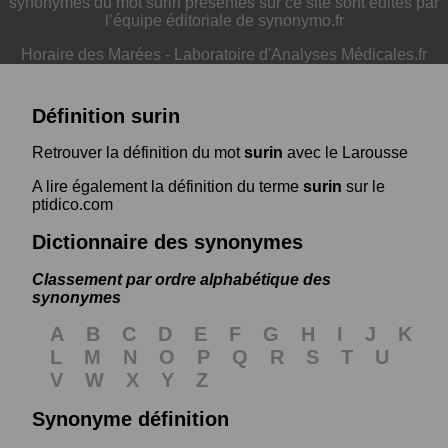
synonymes du mot surin présentés sur ce site sont édités par
l’équipe éditoriale de synonymo.fr
Horaire des Marées
-
Laboratoire d'Analyses Médicales.fr
Définition surin
Retrouver la définition du mot
surin
avec le Larousse
A lire également la définition du terme
surin
sur le
ptidico.com
Dictionnaire des synonymes
Classement par ordre alphabétique des
synonymes
A
B
C
D
E
F
G
H
I
J
K
L
M
N
O
P
Q
R
S
T
U
V
W
X
Y
Z
Synonyme définition