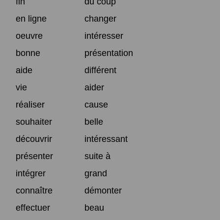
fin
du coup
en ligne
changer
oeuvre
intéresser
bonne
présentation
aide
différent
vie
aider
réaliser
cause
souhaiter
belle
découvrir
intéressant
présenter
suite à
intégrer
grand
connaître
démonter
effectuer
beau