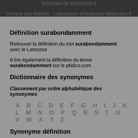
éditoriale de synonymo.fr
Horaire des Marées
-
Laboratoire d'Analyses Médicales.fr
Définition surabondamment
Retrouver la définition du mot
surabondamment
avec le Larousse
A lire également la définition du terme
surabondamment
sur le ptidico.com
Dictionnaire des synonymes
Classement par ordre alphabétique des
synonymes
A
B
C
D
E
F
G
H
I
J
K
L
M
N
O
P
Q
R
S
T
U
V
W
X
Y
Z
Synonyme définition