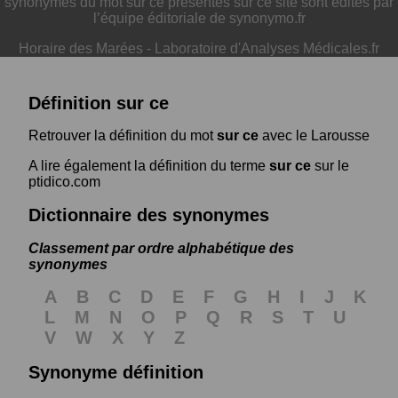
synonymes du mot sur ce présentés sur ce site sont édités par
l’équipe éditoriale de synonymo.fr
Horaire des Marées
-
Laboratoire d'Analyses Médicales.fr
Définition sur ce
Retrouver la définition du mot
sur ce
avec le Larousse
A lire également la définition du terme
sur ce
sur le
ptidico.com
Dictionnaire des synonymes
Classement par ordre alphabétique des
synonymes
A
B
C
D
E
F
G
H
I
J
K
L
M
N
O
P
Q
R
S
T
U
V
W
X
Y
Z
Synonyme définition