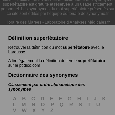
superfétatoire est gratuite et réservée à un usage strictement
personnel. Les synonymes du mot superfétatoire présentés sur
ce site sont édités par l’équipe éditoriale de synonymo.fr
Horaire des Marées
-
Laboratoire d'Analyses Médicales.fr
Définition superfétatoire
Retrouver la définition du mot
superfétatoire
avec le
Larousse
A lire également la définition du terme
superfétatoire
sur le ptidico.com
Dictionnaire des synonymes
Classement par ordre alphabétique des
synonymes
A
B
C
D
E
F
G
H
I
J
K
L
M
N
O
P
Q
R
S
T
U
V
W
X
Y
Z