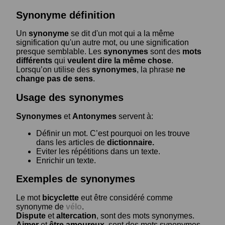
Synonyme définition
Un
synonyme
se dit d'un mot qui a la même
signification qu'un autre mot, ou une signification
presque semblable. Les
synonymes
sont des
mots
différents
qui
veulent dire la même chose
.
Lorsqu’on utilise des
synonymes
, la phrase
ne
change pas de sens
.
Usage des synonymes
Synonymes
et
Antonymes
servent à:
Définir un mot. C’est pourquoi on les trouve
dans les articles de
dictionnaire.
Eviter les répétitions dans un texte.
Enrichir un texte.
Exemples de synonymes
Le mot
bicyclette
eut être considéré comme
synonyme de
vélo
.
Dispute
et
altercation
, sont des mots synonymes.
Aimer
et
être amoureux
, sont des mots synonymes.