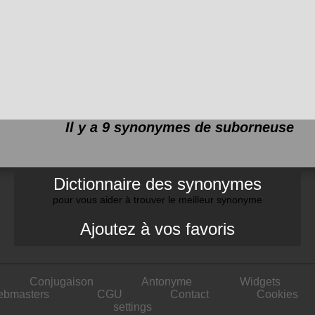
Il y a 9 synonymes de
suborneuse
Dictionnaire des synonymes
pour vous aider à trouver le meilleur synonyme
Ajoutez à vos favoris
Conjugaison
Antonyme
Widgets
ebmasters
CGU
Contact
Cookies
settings