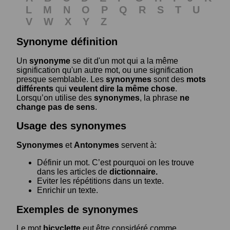
L
M
N
O
P
Q
R
S
T
U
V
W
X
Y
Z
Synonyme définition
Un
synonyme
se dit d'un mot qui a la même
signification qu'un autre mot, ou une signification
presque semblable. Les
synonymes
sont des
mots
différents
qui
veulent dire la même chose
.
Lorsqu’on utilise des
synonymes
, la phrase
ne
change pas de sens
.
Usage des synonymes
Synonymes
et
Antonymes
servent à:
Définir un mot. C’est pourquoi on les trouve
dans les articles de
dictionnaire.
Eviter les répétitions dans un texte.
Enrichir un texte.
Exemples de synonymes
Le mot
bicyclette
eut être considéré comme