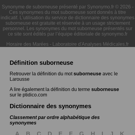
Synonyme de suborneuse présenté par Synonymo.fr © 2026 -
Ces synonymes du mot suborneuse sont donnés à titre
indicatif. L'utilisation du service de dictionnaire des synonymes
suborneuse est gratuite et réservée à un usage strictement
personnel. Les synonymes du mot suborneuse présentés sur
ce site sont édités par l’équipe éditoriale de synonymo.fr
Horaire des Marées
-
Laboratoire d'Analyses Médicales.fr
Définition suborneuse
Retrouver la définition du mot
suborneuse
avec le
Larousse
A lire également la définition du terme
suborneuse
sur le ptidico.com
Dictionnaire des synonymes
Classement par ordre alphabétique des
synonymes
A
B
C
D
E
F
G
H
I
J
K