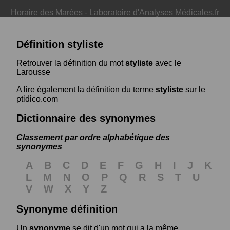
Horaire des Marées
-
Laboratoire d'Analyses Médicales.fr
Définition styliste
Retrouver la définition du mot
styliste
avec le
Larousse
A lire également la définition du terme
styliste
sur le
ptidico.com
Dictionnaire des synonymes
Classement par ordre alphabétique des
synonymes
A
B
C
D
E
F
G
H
I
J
K
L
M
N
O
P
Q
R
S
T
U
V
W
X
Y
Z
Synonyme définition
Un
synonyme
se dit d'un mot qui a la même