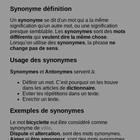
Synonyme définition
Un
synonyme
se dit d'un mot qui a la même
signification qu'un autre mot, ou une signification
presque semblable. Les
synonymes
sont des
mots
différents
qui
veulent dire la même chose
.
Lorsqu’on utilise des
synonymes
, la phrase
ne
change pas de sens
.
Usage des synonymes
Synonymes
et
Antonymes
servent à:
Définir un mot. C’est pourquoi on les trouve
dans les articles de
dictionnaire.
Eviter les répétitions dans un texte.
Enrichir un texte.
Exemples de synonymes
Le mot
bicyclette
eut être considéré comme
synonyme de
vélo
.
Dispute
et
altercation
, sont des mots synonymes.
Aimer
et
être amoureux
, sont des mots synonymes.