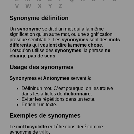
V
W
X
Y
Z
Synonyme définition
Un
synonyme
se dit d'un mot qui a la même
signification qu'un autre mot, ou une signification
presque semblable. Les
synonymes
sont des
mots
différents
qui
veulent dire la même chose
.
Lorsqu’on utilise des
synonymes
, la phrase
ne
change pas de sens
.
Usage des synonymes
Synonymes
et
Antonymes
servent à:
Définir un mot. C’est pourquoi on les trouve
dans les articles de
dictionnaire.
Eviter les répétitions dans un texte.
Enrichir un texte.
Exemples de synonymes
Le mot
bicyclette
eut être considéré comme
synonyme de
vélo
.