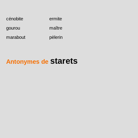
cénobite
ermite
gourou
maître
marabout
pèlerin
starets
Antonymes de