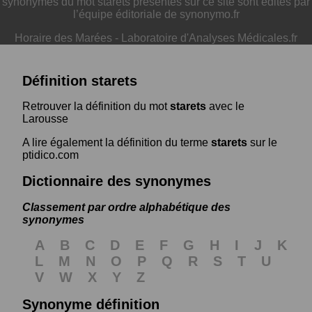
synonymes du mot starets présentés sur ce site sont édités par
l’équipe éditoriale de synonymo.fr
Horaire des Marées
-
Laboratoire d'Analyses Médicales.fr
Définition starets
Retrouver la définition du mot
starets
avec le
Larousse
A lire également la définition du terme
starets
sur le
ptidico.com
Dictionnaire des synonymes
Classement par ordre alphabétique des
synonymes
A
B
C
D
E
F
G
H
I
J
K
L
M
N
O
P
Q
R
S
T
U
V
W
X
Y
Z
Synonyme définition